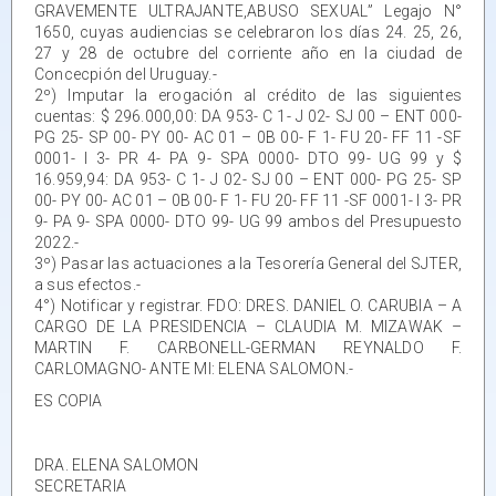
GRAVEMENTE ULTRAJANTE,ABUSO SEXUAL” Legajo N°
1650, cuyas audiencias se celebraron los días 24. 25, 26,
27 y 28 de octubre del corriente año en la ciudad de
Concecpión del Uruguay.-
2º) Imputar la erogación al crédito de las siguientes
cuentas: $ 296.000,00: DA 953- C 1- J 02- SJ 00 – ENT 000-
PG 25- SP 00- PY 00- AC 01 – 0B 00- F 1- FU 20- FF 11 -SF
0001- I 3- PR 4- PA 9- SPA 0000- DTO 99- UG 99 y $
16.959,94: DA 953- C 1- J 02- SJ 00 – ENT 000- PG 25- SP
00- PY 00- AC 01 – 0B 00- F 1- FU 20- FF 11 -SF 0001- I 3- PR
9- PA 9- SPA 0000- DTO 99- UG 99 ambos del Presupuesto
2022.-
3º) Pasar las actuaciones a la Tesorería General del SJTER,
a sus efectos.-
4°) Notificar y registrar. FDO: DRES. DANIEL O. CARUBIA – A
CARGO DE LA PRESIDENCIA – CLAUDIA M. MIZAWAK –
MARTIN F. CARBONELL-GERMAN REYNALDO F.
CARLOMAGNO- ANTE MI: ELENA SALOMON.-
ES COPIA
DRA. ELENA SALOMON
SECRETARIA