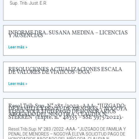
Sup. Trib. Just. E.R.
INFORME DRA. SUSANA MEDINA – LICENCIAS
Y AUSENCIAS
Leer más »
RESOLUCIONES ACTUALIZACIONES ESCALA
DE VALORES DE VIATICOS -DGA-
Leer más »
Resol.Trib.Sup. N° 283 /2022 -AAA- “JUZGADO
DE FAMILIA Y PENAL DE MENORES – NOGOYÁ
ELEVA SOLICITUD PAGO DE HONORARIOS
ABOGADO DEL NIÑO DRA. CLAUDIA N.
STERREN” (Expte. n.º 48355 – SSE 3975/2022).-
Resol.Trib.Sup. N° 283 /2022 -AAA- “JUZGADO DE FAMILIA Y
PENAL DE MENORES – NOGOYÁ ELEVA SOLICITUD PAGO DE
HONORARIOS ABOGADO DEL NIÑO DRA. CLAUDIA N.