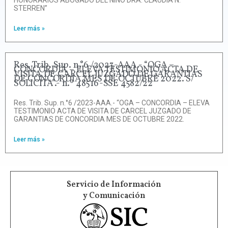
STERREN”
Leer más »
Res. Trib. Sup. n.°6 /2023-AAA.- “OGA –
CONCORDIA – ELEVA TESTIMONIO ACTA DE
VISITA DE CARCEL JUZGADO DE GARANTIAS
DE CONCORDIA MES DE OCTUBRE 2022. S/
SOLICITA”.- n.º 48516-SSE 4582/22
Res. Trib. Sup. n.°6 /2023-AAA.- “OGA – CONCORDIA – ELEVA
TESTIMONIO ACTA DE VISITA DE CARCEL JUZGADO DE
GARANTIAS DE CONCORDIA MES DE OCTUBRE 2022.
Leer más »
Servicio de Información
y Comunicación