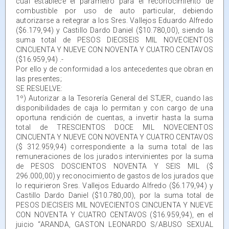
cual establece el parámetro para el reconocimiento de
combustible por uso de auto particular, debiendo
autorizarse a reitegrar a los Sres. Vallejos Eduardo Alfredo
($6.179,94) y Castillo Dardo Daniel ($10.780,00), siendo la
suma total de PESOS DIECISEIS MIL NOVECIENTOS
CINCUENTA Y NUEVE CON NOVENTA Y CUATRO CENTAVOS
($16.959,94) .-
Por ello y de conformidad a los antecedentes que obran en
las presentes;
SE RESUELVE:
1º) Autorizar a la Tesorería General del STJER, cuando las
disponibilidades de caja lo permitan y con cargo de una
oportuna rendición de cuentas, a invertir hasta la suma
total de TRESCIENTOS DOCE MIL NOVECIENTOS
CINCUENTA Y NUEVE CON NOVENTA Y CUATRO CENTAVOS
($ 312.959,94) correspondiente a la suma total de las
remuneraciones de los jurados intervinientes por la suma
de PESOS DOSCIENTOS NOVENTA Y SEIS MIL ($
296.000,00) y reconocimiento de gastos de los jurados que
lo requirieron Sres. Vallejos Eduardo Alfredo ($6.179,94) y
Castillo Dardo Daniel ($10.780,00), por la suma total de
PESOS DIECISEIS MIL NOVECIENTOS CINCUENTA Y NUEVE
CON NOVENTA Y CUATRO CENTAVOS ($16.959,94), en el
juicio “ARANDA, GASTON LEONARDO S/ABUSO SEXUAL