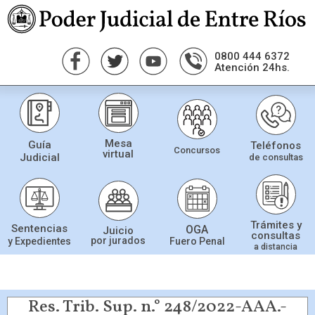
0800 444 6372
Atención 24hs.
Mesa
Guía
Teléfonos
Concursos
virtual
Judicial
de consultas
Trámites y
Sentencias
OGA
Juicio
consultas
por jurados
Fuero Penal
y Expedientes
a distancia
Res. Trib. Sup. n.° 248/2022-AAA.-