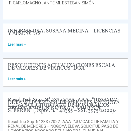
F. CARLOMAGNO . ANTE MI: ESTEBAN SIMÓN.-
INFORME DRA. SUSANA MEDINA – LICENCIAS
Y AUSENCIAS
Leer más »
RESOLUCIONES ACTUALIZACIONES ESCALA
DE VALORES DE VIATICOS -DGA-
Leer más »
Resol.Trib.Sup. N° 283 /2022 -AAA- “JUZGADO
DE FAMILIA Y PENAL DE MENORES – NOGOYÁ
ELEVA SOLICITUD PAGO DE HONORARIOS
ABOGADO DEL NIÑO DRA. CLAUDIA N.
STERREN” (Expte. n.º 48355 – SSE 3975/2022).-
Resol.Trib.Sup. N° 283 /2022 -AAA- “JUZGADO DE FAMILIA Y
PENAL DE MENORES – NOGOYÁ ELEVA SOLICITUD PAGO DE
HONORARIOS ABOGADO DEL NIÑO DRA. CLAUDIA N.