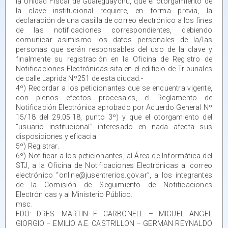
la Unidad Fiscal de Gualeguaychú, que el otorgamiento de
la clave institucional requiere, en forma previa, la
declaración de una casilla de correo electrónico a los fines
de las notificaciones correspondientes, debiendo
comunicar asimismo los datos personales de la/las
personas que serán responsables del uso de la clave y
finalmente su registración en la Oficina de Registro de
Notificaciones Electrónicas sita en el edificio de Tribunales
de calle Laprida Nº251 de esta ciudad.-
4º) Recordar a los peticionantes que se encuentra vigente,
con plenos efectos procesales, el Reglamento de
Notificación Electrónica aprobado por Acuerdo General Nº
15/18 del 29.05.18, punto 3º) y que el otorgamiento del
“usuario institucional” interesado en nada afecta sus
disposiciones y eficacia.
5º) Registrar.
6º) Notificar a los peticionantes, al Área de Informática del
STJ, a la Oficina de Notificaciones Electrónicas al correo
electrónico “online@jusentrerios.gov.ar”, a los integrantes
de la Comisión de Seguimiento de Notificaciones
Electrónicas y al Ministerio Público.
msc.
FDO: DRES. MARTIN F. CARBONELL – MIGUEL ANGEL
GIORGIO – EMILIO A.E. CASTRILLON – GERMAN REYNALDO