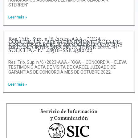
STERREN”
Leer más »
Res. Trib. Sup. n.°6 /2023-AAA.- “OGA –
CONCORDIA – ELEVA TESTIMONIO ACTA DE
VISITA DE CARCEL JUZGADO DE GARANTIAS
DE CONCORDIA MES DE OCTUBRE 2022. S/
SOLICITA”.- n.º 48516-SSE 4582/22
Res. Trib. Sup. n.°6 /2023-AAA.- “OGA – CONCORDIA – ELEVA
TESTIMONIO ACTA DE VISITA DE CARCEL JUZGADO DE
GARANTIAS DE CONCORDIA MES DE OCTUBRE 2022.
Leer más »
Servicio de Información
y Comunicación