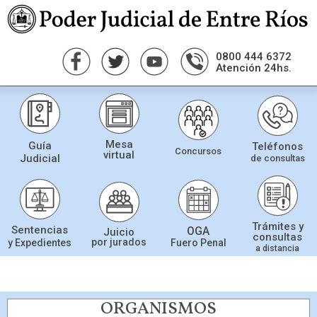
0800 444 6372
Atención 24hs.
Mesa
Guía
Teléfonos
Concursos
virtual
Judicial
de consultas
Trámites y
Sentencias
OGA
Juicio
consultas
por jurados
Fuero Penal
y Expedientes
a distancia
ORGANISMOS