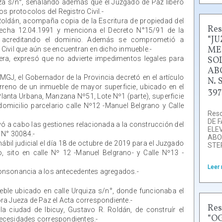
uiza s/n°, señalando además que el Juzgado de Paz liberó
s protocolos del Registro Civil.-
 Roldán, acompaña copia de la Escritura de propiedad del
Res
fecha 12.04.1991 y menciona el Decreto N°15/91 de la
“J
y acreditando el dominio. Además se comprometió a
ME
Civil que aún se encuentran en dicho inmueble.-
vera, expresó que no advierte impedimentos legales para
SO
AB
GJ, el Gobernador de la Provincia decretó en el artículo
N. 
erreno de un inmueble de mayor superficie, ubicado en el
397
, Planta Urbana, Manzana Nº51, Lote Nº1 (parte), superficie
omicilio parcelario calle Nº12 -Manuel Belgrano y Calle
Reso
DE 
levó a cabo las gestiones relacionada a la construcción del
ELE
 N° 30084.-
ABO
bil judicial el día 18 de octubre de 2019 para el Juzgado
STE
o, sito en calle Nº 12 -Manuel Belgrano- y Calle Nº13 -
Leer
consonancia a los antecedentes agregados.-
eble ubicado en calle Urquiza s/n°, donde funcionaba el
ra Jueza de Paz el Acta correspondiente.-
Res
 ciudad de Ibicuy, Gustavo R. Roldán, de construír el
“O
 necesidades correspondientes.-