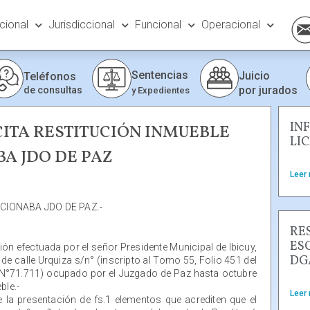
ucional
Jurisdiccional
Funcional
Operacional
Sentencias
Juicio
Teléfonos
por jurados
de consultas
y Expedientes
IN
CITA RESTITUCIÓN INMUEBLE
LI
A JDO DE PAZ
Leer
CIONABA JDO DE PAZ.-
RE
ES
ión efectuada por el señor Presidente Municipal de Ibicuy,
DG
e de calle Urquiza s/n° (inscripto al Tomo 55, Folio 451 del
l N°71.711) ocupado por el Juzgado de Paz hasta octubre
ble.-
Leer
 la presentación de fs.1 elementos que acrediten que el