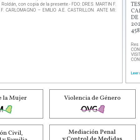
TE
. Roldán, con copia de la presente.- FDO: DRES. MARTIN F.
CA
. CARLOMAGNO – EMILIO A.E. CASTRILLON. ANTE MI:
DE
202
458
Res.
CON
VIS
CON
Leer
e la Mujer
Violencia de Género
Mediación Penal
n Civil,
y Control de Medidas
 y Familia