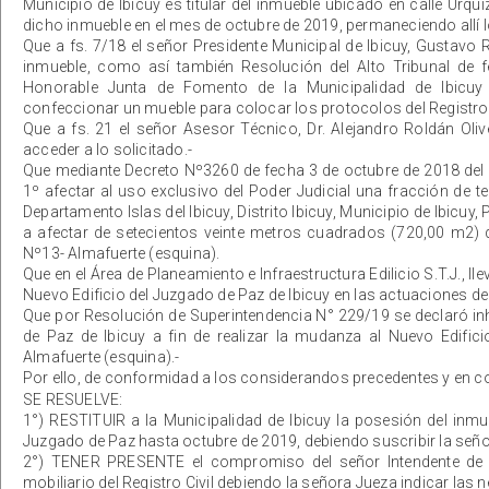
Municipio de Ibicuy es titular del inmueble ubicado en calle Urq
dicho inmueble en el mes de octubre de 2019, permaneciendo allí lo
Que a fs. 7/18 el señor Presidente Municipal de Ibicuy, Gustavo
inmueble, como así también Resolución del Alto Tribunal de 
Honorable Junta de Fomento de la Municipalidad de Ibicu
confeccionar un mueble para colocar los protocolos del Registro 
Que a fs. 21 el señor Asesor Técnico, Dr. Alejandro Roldán Oli
acceder a lo solicitado.-
Que mediante Decreto Nº3260 de fecha 3 de octubre de 2018 del M
1º afectar al uso exclusivo del Poder Judicial una fracción de t
Departamento Islas del Ibicuy, Distrito Ibicuy, Municipio de Ibicuy
a afectar de setecientos veinte metros cuadrados (720,00 m2) d
Nº13- Almafuerte (esquina).
Que en el Área de Planeamiento e Infraestructura Edilicio S.T.J., l
Nuevo Edificio del Juzgado de Paz de Ibicuy en las actuaciones de
Que por Resolución de Superintendencia N° 229/19 se declaró inhá
de Paz de Ibicuy a fin de realizar la mudanza al Nuevo Edifici
Almafuerte (esquina).-
Por ello, de conformidad a los considerandos precedentes y en 
SE RESUELVE:
1°) RESTITUIR a la Municipalidad de Ibicuy la posesión del inmu
Juzgado de Paz hasta octubre de 2019, debiendo suscribir la seño
2°) TENER PRESENTE el compromiso del señor Intendente de la
mobiliario del Registro Civil debiendo la señora Jueza indicar las