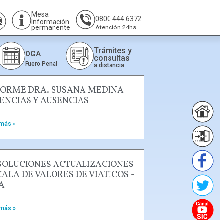
Mesa
0800 444 6372
Información
permanente
Atención 24hs.
Trámites y
OGA
consultas
Fuero Penal
a distancia
FORME DRA. SUSANA MEDINA –
CENCIAS Y AUSENCIAS
 más »
SOLUCIONES ACTUALIZACIONES
CALA DE VALORES DE VIATICOS -
A-
 más »