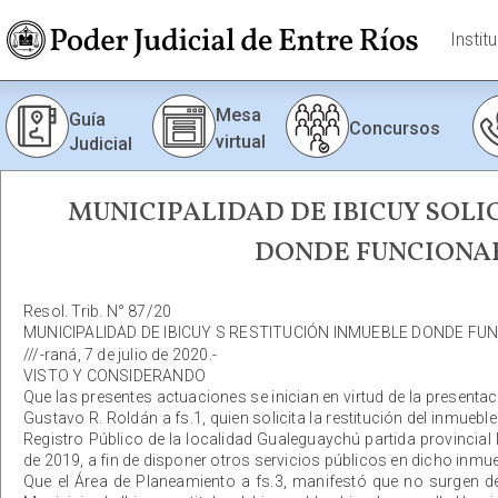
Instit
Mesa
Guía
Concursos
virtual
Judicial
MUNICIPALIDAD DE IBICUY SOLI
DONDE FUNCIONAB
Resol. Trib. N° 87/20
MUNICIPALIDAD DE IBICUY S RESTITUCIÓN INMUEBLE DONDE FUN
///-raná, 7 de julio de 2020.-
VISTO Y CONSIDERANDO
Que las presentes actuaciones se inician en virtud de la presentac
Gustavo R. Roldán a fs.1, quien solicita la restitución del inmuebl
Registro Público de la localidad Gualeguaychú partida provincia
de 2019, a fin de disponer otros servicios públicos en dicho inmue
Que el Área de Planeamiento a fs.3, manifestó que no surgen de