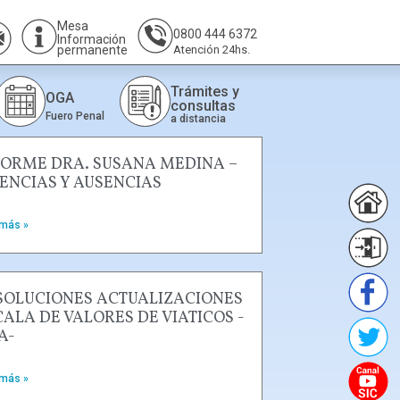
Mesa
0800 444 6372
Información
permanente
Atención 24hs.
Trámites y
OGA
consultas
Fuero Penal
a distancia
FORME DRA. SUSANA MEDINA –
CENCIAS Y AUSENCIAS
 más »
SOLUCIONES ACTUALIZACIONES
CALA DE VALORES DE VIATICOS -
A-
 más »