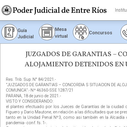
Instit
Mesa
Guía
Concursos
virtual
Judicial
JUZGADOS DE GARANTIAS – CO
ALOJAMIENTO DETENIDOS EN U.
Res. Trib. Sup. N° 84/2021.-
“JUZGADOS DE GARANTIAS – CONCORDIA S SITUACION DE ALOJAM
COMUNICA”.- Nº 46360-SSE 1287/21
PARANA, 18 de junio de 2021.-
VISTO Y CONSIDERANDO:
el planteo efectuado por los Jueces de Garantías de la ciudad 
Figuero y Dario Mautone, en relación a las dificultades que se pre
tanto en la Unidad Penal Nº3, como asi también en la Alcaidía 
pandemia- conf. fs. 1-.