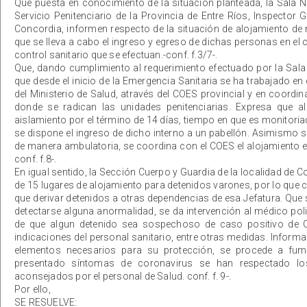
Que puesta en conocimiento de la situación planteada, la Sala Nº1
Servicio Penitenciario de la Provincia de Entre Ríos, Inspector 
Concordia, informen respecto de la situación de alojamiento de
que se lleva a cabo el ingreso y egreso de dichas personas en el
control sanitario que se efectuan.-conf. f.3/7-.
Que, dando cumplimiento al requerimiento efectuado por la Sala 
que desde el inicio de la Emergencia Sanitaria se ha trabajado e
del Ministerio de Salud, através del COES provincial y en coord
donde se radican las unidades penitenciarias. Expresa que 
aislamiento por el término de 14 días, tiempo en que es monitoria
se dispone el ingreso de dicho interno a un pabellón. Asimismo s
de manera ambulatoria, se coordina con el COES el alojamiento en
conf. f.8-.
En igual sentido, la Sección Cuerpo y Guardia de la localidad de C
de 15 lugares de alojamiento para detenidos varones, por lo que 
que derivar detenidos a otras dependencias de esa Jefatura. Que 
detectarse alguna anormalidad, se da intervención al médico poli
de que algun detenido sea sospechoso de caso positivo de C
indicaciones del personal sanitario, entre otras medidas. Inform
elementos necesarios para su protección, se procede a fumig
presentado síntomas de coronavirus se han respectado los
aconsejados por el personal de Salud. conf. f. 9-.
Por ello,
SE RESUELVE: