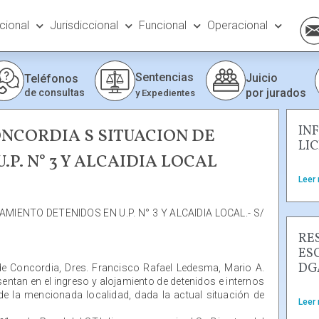
ucional
Jurisdiccional
Funcional
Operacional
Sentencias
Juicio
Teléfonos
por jurados
de consultas
y Expedientes
IN
NCORDIA S SITUACION DE
LI
P. N° 3 Y ALCAIDIA LOCAL
Leer
IENTO DETENIDOS EN U.P. N° 3 Y ALCAIDIA LOCAL.- S/
RE
ES
DG
de Concordia, Dres. Francisco Rafael Ledesma, Mario A.
sentan en el ingreso y alojamiento de detenidos e internos
de la mencionada localidad, dada la actual situación de
Leer