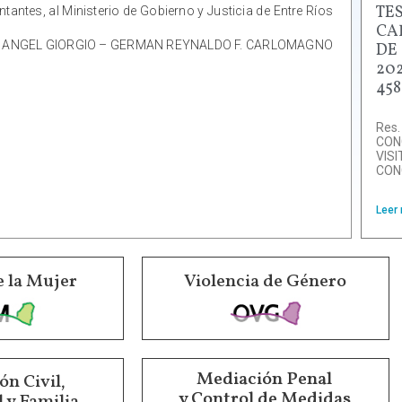
TE
tantes, al Ministerio de Gobierno y Justicia de Entre Ríos
CA
IGUEL ANGEL GIORGIO – GERMAN REYNALDO F. CARLOMAGNO
DE
202
458
Res.
CON
VIS
CON
Leer
e la Mujer
Violencia de Género
Mediación Penal
n Civil,
y Control de Medidas
 y Familia