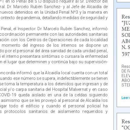
 en lo Penal del STJ dispuso requerir al Sr. Director del
Gral. Dr. Marcelo Rubén Sanchez- y al Jefe de Alcaidía de
 nuevos detenidos en la Unidad Penal Nº3 y la manera en
Res
 contexto de pandemia, detallando medidas de seguridad y
“J
ME
Penal, el Inspector. Dr. Marcelo Rubén Sanchez, informó
n coordinación permanente con las autoridades sanitarias
SO
inación con los Centros de Operaciones de cada localidad
AB
al momento del ingreso de los internos se dispone un
N. 
do por el personal del área sanidad de cada unidad penal,
397
i el interno presentara sintómas o cursara la enfermedad
 el lugar que determinen y continúa bajo su supervisión-
Reso
DE 
oncordia informó que la Alcaidía local cuenta con un total
ELE
cuando ese número se supera, indefectiblemente se tienen
ABO
se toma la temperatura a los detenidos que ingresan y de
STE
cial y/o carpa sanitaria del Hospital Malvernat y en caso
OVID-19 queda aislado en una de la celdas siguiendo
Leer
a asimismo que se les proveyó al personal de Alcaídia los
ar todo el edificio y cuando el personal policial ha
 protocolos sanitarios de aislamiento requeridos y
Res
“O