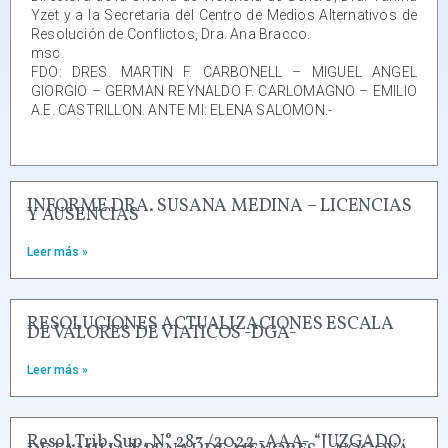
Yzet y a la Secretaria del Centro de Medios Alternativos de
Resolución de Conflictos, Dra. Ana Bracco.
msc.
FDO: DRES. MARTIN F. CARBONELL – MIGUEL ANGEL
GIORGIO – GERMAN REYNALDO F. CARLOMAGNO – EMILIO
A.E. CASTRILLON. ANTE MI: ELENA SALOMON.-
INFORME DRA. SUSANA MEDINA – LICENCIAS
Y AUSENCIAS
Leer más »
RESOLUCIONES ACTUALIZACIONES ESCALA
DE VALORES DE VIATICOS -DGA-
Leer más »
Resol.Trib.Sup. N° 283 /2022 -AAA- “JUZGADO