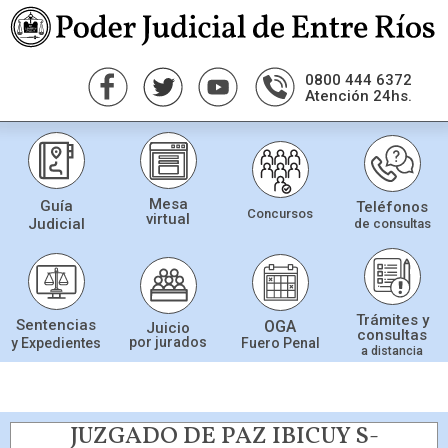
0800 444 6372
Atención 24hs.
Mesa
Guía
Teléfonos
Concursos
virtual
Judicial
de consultas
Trámites y
Sentencias
OGA
Juicio
consultas
por jurados
Fuero Penal
y Expedientes
a distancia
JUZGADO DE PAZ IBICUY S-