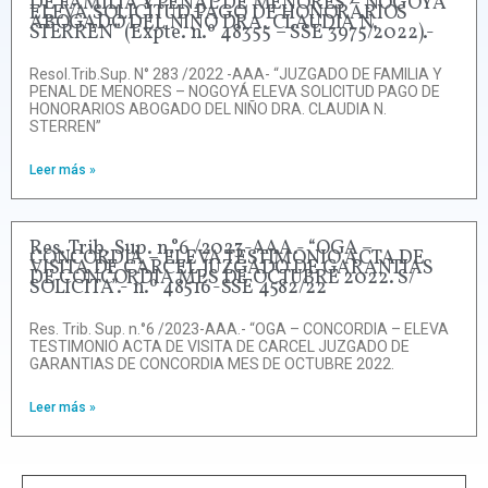
DE FAMILIA Y PENAL DE MENORES – NOGOYÁ
ELEVA SOLICITUD PAGO DE HONORARIOS
ABOGADO DEL NIÑO DRA. CLAUDIA N.
STERREN” (Expte. n.º 48355 – SSE 3975/2022).-
Resol.Trib.Sup. N° 283 /2022 -AAA- “JUZGADO DE FAMILIA Y
PENAL DE MENORES – NOGOYÁ ELEVA SOLICITUD PAGO DE
HONORARIOS ABOGADO DEL NIÑO DRA. CLAUDIA N.
STERREN”
Leer más »
Res. Trib. Sup. n.°6 /2023-AAA.- “OGA –
CONCORDIA – ELEVA TESTIMONIO ACTA DE
VISITA DE CARCEL JUZGADO DE GARANTIAS
DE CONCORDIA MES DE OCTUBRE 2022. S/
SOLICITA”.- n.º 48516-SSE 4582/22
Res. Trib. Sup. n.°6 /2023-AAA.- “OGA – CONCORDIA – ELEVA
TESTIMONIO ACTA DE VISITA DE CARCEL JUZGADO DE
GARANTIAS DE CONCORDIA MES DE OCTUBRE 2022.
Leer más »