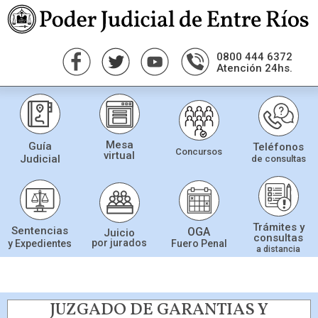
0800 444 6372
Atención 24hs.
Mesa
Guía
Teléfonos
Concursos
virtual
Judicial
de consultas
Trámites y
Sentencias
OGA
Juicio
consultas
por jurados
Fuero Penal
y Expedientes
a distancia
JUZGADO DE GARANTIAS Y