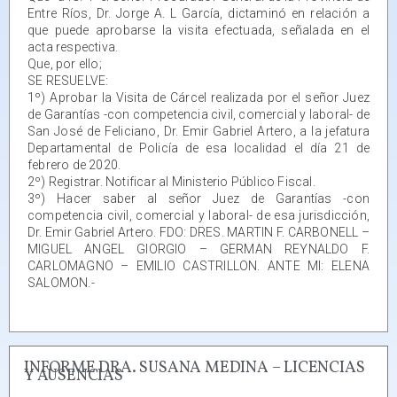
Entre Ríos, Dr. Jorge A. L García, dictaminó en relación a
que puede aprobarse la visita efectuada, señalada en el
acta respectiva.
Que, por ello;
SE RESUELVE:
1º) Aprobar la Visita de Cárcel realizada por el señor Juez
de Garantías -con competencia civil, comercial y laboral- de
San José de Feliciano, Dr. Emir Gabriel Artero, a la jefatura
Departamental de Policía de esa localidad el día 21 de
febrero de 2020.
2º) Registrar. Notificar al Ministerio Público Fiscal.
3º) Hacer saber al señor Juez de Garantías -con
competencia civil, comercial y laboral- de esa jurisdicción,
Dr. Emir Gabriel Artero. FDO: DRES. MARTIN F. CARBONELL –
MIGUEL ANGEL GIORGIO – GERMAN REYNALDO F.
CARLOMAGNO – EMILIO CASTRILLON. ANTE MI: ELENA
SALOMON.-
INFORME DRA. SUSANA MEDINA – LICENCIAS
Y AUSENCIAS