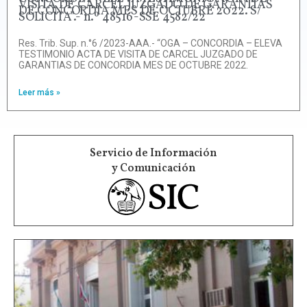
VISITA DE CARCEL JUZGADO DE GARANTIAS
DE CONCORDIA MES DE OCTUBRE 2022. S/
SOLICITA”.- n.º 48516-SSE 4582/22
Res. Trib. Sup. n.°6 /2023-AAA.- “OGA – CONCORDIA – ELEVA
TESTIMONIO ACTA DE VISITA DE CARCEL JUZGADO DE
GARANTIAS DE CONCORDIA MES DE OCTUBRE 2022.
Leer más »
Servicio de Información
y Comunicación