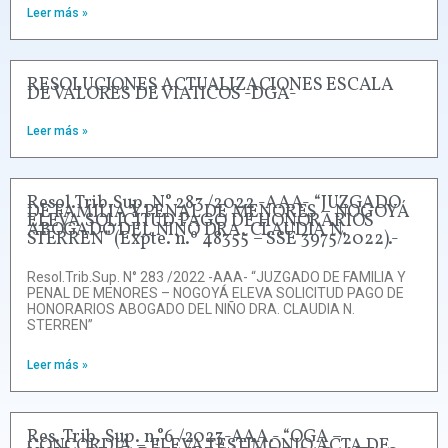
Leer más »
RESOLUCIONES ACTUALIZACIONES ESCALA
DE VALORES DE VIATICOS -DGA-
Leer más »
Resol.Trib.Sup. N° 283 /2022 -AAA- “JUZGADO
DE FAMILIA Y PENAL DE MENORES – NOGOYÁ
ELEVA SOLICITUD PAGO DE HONORARIOS
ABOGADO DEL NIÑO DRA. CLAUDIA N.
STERREN” (Expte. n.º 48355 – SSE 3975/2022).-
Resol.Trib.Sup. N° 283 /2022 -AAA- “JUZGADO DE FAMILIA Y
PENAL DE MENORES – NOGOYÁ ELEVA SOLICITUD PAGO DE
HONORARIOS ABOGADO DEL NIÑO DRA. CLAUDIA N.
STERREN”
Leer más »
Res. Trib. Sup. n.°6 /2023-AAA.- “OGA –
CONCORDIA – ELEVA TESTIMONIO ACTA DE