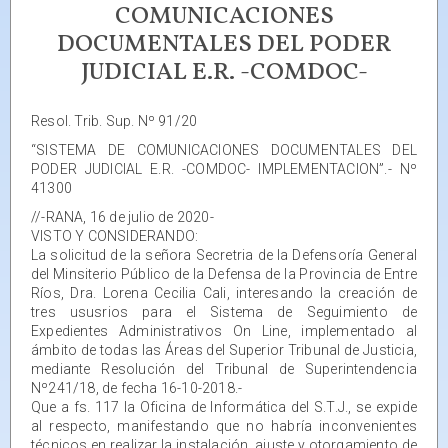
COMUNICACIONES
DOCUMENTALES DEL PODER
JUDICIAL E.R. -COMDOC-
Resol. Trib. Sup. Nº 91/20
“SISTEMA DE COMUNICACIONES DOCUMENTALES DEL
PODER JUDICIAL E.R. -COMDOC- IMPLEMENTACION”.- Nº
41300
//-RANA, 16 de julio de 2020-
VISTO Y CONSIDERANDO:
La solicitud de la señora Secretria de la Defensoría General
del Minsiterio Público de la Defensa de la Provincia de Entre
Ríos, Dra. Lorena Cecilia Cali, interesando la creación de
tres ususrios para el Sistema de Seguimiento de
Expedientes Administrativos On Line, implementado al
ámbito de todas las Áreas del Superior Tribunal de Justicia,
mediante Resolución del Tribunal de Superintendencia
Nº241/18, de fecha 16-10-2018.-
Que a fs. 117 la Oficina de Informática del S.T.J., se expide
al respecto, manifestando que no habría inconvenientes
técnicos en realizar la instalación, ajuste y otorgamiento de