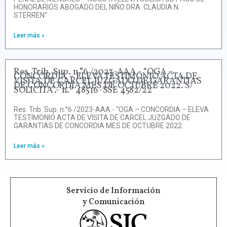
HONORARIOS ABOGADO DEL NIÑO DRA. CLAUDIA N.
STERREN”
Leer más »
Res. Trib. Sup. n.°6 /2023-AAA.- “OGA –
CONCORDIA – ELEVA TESTIMONIO ACTA DE
VISITA DE CARCEL JUZGADO DE GARANTIAS
DE CONCORDIA MES DE OCTUBRE 2022. S/
SOLICITA”.- n.º 48516-SSE 4582/22
Res. Trib. Sup. n.°6 /2023-AAA.- “OGA – CONCORDIA – ELEVA
TESTIMONIO ACTA DE VISITA DE CARCEL JUZGADO DE
GARANTIAS DE CONCORDIA MES DE OCTUBRE 2022.
Leer más »
Servicio de Información
y Comunicación