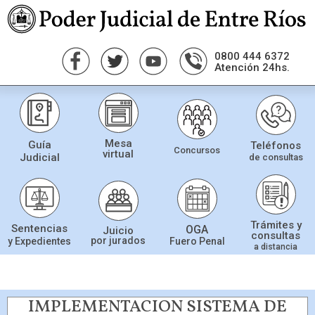
0800 444 6372
Atención 24hs.
Mesa
Guía
Teléfonos
Concursos
virtual
Judicial
de consultas
Trámites y
Sentencias
OGA
Juicio
consultas
por jurados
Fuero Penal
y Expedientes
a distancia
IMPLEMENTACION SISTEMA DE