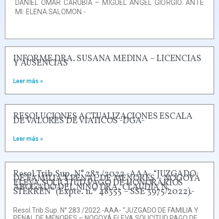
DANIEL OMAR CARUBIA – MIGUEL ÁNGEL GIORGIO. ANTE
MI: ELENA SALOMON.-
INFORME DRA. SUSANA MEDINA – LICENCIAS
Y AUSENCIAS
Leer más »
RESOLUCIONES ACTUALIZACIONES ESCALA
DE VALORES DE VIATICOS -DGA-
Leer más »
Resol.Trib.Sup. N° 283 /2022 -AAA- “JUZGADO
DE FAMILIA Y PENAL DE MENORES – NOGOYÁ
ELEVA SOLICITUD PAGO DE HONORARIOS
ABOGADO DEL NIÑO DRA. CLAUDIA N.
STERREN” (Expte. n.º 48355 – SSE 3975/2022).-
Resol.Trib.Sup. N° 283 /2022 -AAA- “JUZGADO DE FAMILIA Y
PENAL DE MENORES – NOGOYÁ ELEVA SOLICITUD PAGO DE