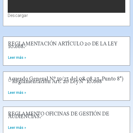
Descargar
REGLAMENTACIÓN ARTÍCULO 20 DE LA LEY
10.668.-
Leer más »
Acuerdo General Nº 19/23 del 08.08.23, Punto 8°)
– Reglamentación Art. 20 Ley N° 10.668
Leer más »
REGLAMENTO OFICINAS DE GESTIÓN DE
AUDIENCIAS.-
Leer más »