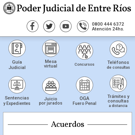
0800 444 6372
Atención 24hs.
Mesa
Guía
Teléfonos
Concursos
virtual
Judicial
de consultas
Trámites y
Sentencias
OGA
Juicio
consultas
por jurados
Fuero Penal
y Expedientes
a distancia
Acuerdos