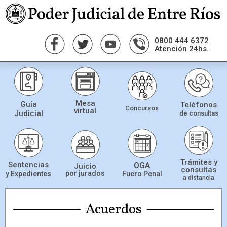
0800 444 6372
Atención 24hs.
Mesa
Guía
Teléfonos
Concursos
virtual
Judicial
de consultas
Trámites y
Sentencias
OGA
Juicio
consultas
por jurados
Fuero Penal
y Expedientes
a distancia
Acuerdos