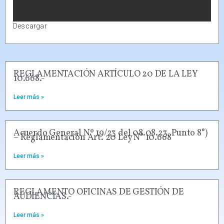
Descargar
REGLAMENTACIÓN ARTÍCULO 20 DE LA LEY
10.668.-
Leer más »
Acuerdo General Nº 19/23 del 08.08.23, Punto 8°)
– Reglamentación Art. 20 Ley N° 10.668
Leer más »
REGLAMENTO OFICINAS DE GESTIÓN DE
AUDIENCIAS.-
Leer más »