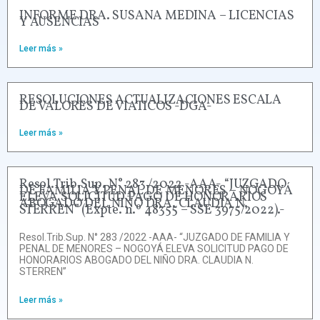
INFORME DRA. SUSANA MEDINA – LICENCIAS
Y AUSENCIAS
Leer más »
RESOLUCIONES ACTUALIZACIONES ESCALA
DE VALORES DE VIATICOS -DGA-
Leer más »
Resol.Trib.Sup. N° 283 /2022 -AAA- “JUZGADO
DE FAMILIA Y PENAL DE MENORES – NOGOYÁ
ELEVA SOLICITUD PAGO DE HONORARIOS
ABOGADO DEL NIÑO DRA. CLAUDIA N.
STERREN” (Expte. n.º 48355 – SSE 3975/2022).-
Resol.Trib.Sup. N° 283 /2022 -AAA- “JUZGADO DE FAMILIA Y
PENAL DE MENORES – NOGOYÁ ELEVA SOLICITUD PAGO DE
HONORARIOS ABOGADO DEL NIÑO DRA. CLAUDIA N.
STERREN”
Leer más »