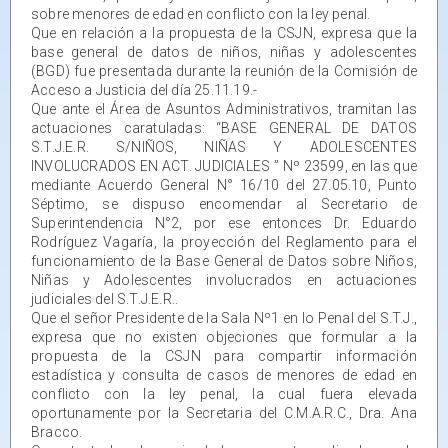
sobre menores de edad en conflicto con la ley penal.
Que en relación a la propuesta de la CSJN, expresa que la
base general de datos de niños, niñas y adolescentes
(BGD) fue presentada durante la reunión de la Comisión de
Acceso a Justicia del día 25.11.19.-
Que ante el Área de Asuntos Administrativos, tramitan las
actuaciones caratuladas: “BASE GENERAL DE DATOS
S.T.J.E.R. S/NIÑOS, NIÑAS Y ADOLESCENTES
INVOLUCRADOS EN ACT. JUDICIALES ” Nº 23599, en las que
mediante Acuerdo General N° 16/10 del 27.05.10, Punto
Séptimo, se dispuso encomendar al Secretario de
Superintendencia N°2, por ese entonces Dr. Eduardo
Rodríguez Vagaría, la proyección del Reglamento para el
funcionamiento de la Base General de Datos sobre Niños,
Niñas y Adolescentes involucrados en actuaciones
judiciales del S.T.J.E.R..
Que el señor Presidente de la Sala Nº1 en lo Penal del S.T.J.,
expresa que no existen objeciones que formular a la
propuesta de la CSJN para compartir información
estadística y consulta de casos de menores de edad en
conflicto con la ley penal, la cual fuera elevada
oportunamente por la Secretaria del C.M.A.R.C., Dra. Ana
Bracco.