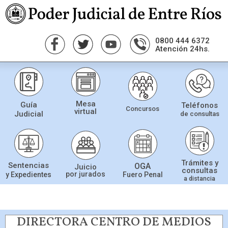
0800 444 6372
Atención 24hs.
Mesa
Guía
Teléfonos
Concursos
virtual
Judicial
de consultas
Trámites y
Sentencias
OGA
Juicio
consultas
por jurados
Fuero Penal
y Expedientes
a distancia
DIRECTORA CENTRO DE MEDIOS