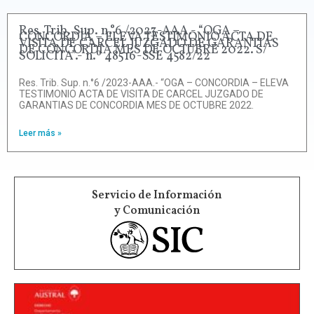
Res. Trib. Sup. n.°6 /2023-AAA.- “OGA –
CONCORDIA – ELEVA TESTIMONIO ACTA DE
VISITA DE CARCEL JUZGADO DE GARANTIAS
DE CONCORDIA MES DE OCTUBRE 2022. S/
SOLICITA”.- n.º 48516-SSE 4582/22
Res. Trib. Sup. n.°6 /2023-AAA.- “OGA – CONCORDIA – ELEVA
TESTIMONIO ACTA DE VISITA DE CARCEL JUZGADO DE
GARANTIAS DE CONCORDIA MES DE OCTUBRE 2022.
Leer más »
Servicio de Información
y Comunicación