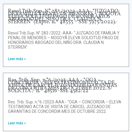
Resol.Trib.Sup. N° 283 /2022 -AAA- “JUZGADO
DE FAMILIA Y PENAL DE MENORES – NOGOYÁ
ELEVA SOLICITUD PAGO DE HONORARIOS
ABOGADO DEL NIÑO DRA. CLAUDIA N.
STERREN” (Expte. n.º 48355 – SSE 3975/2022).-
Resol.Trib.Sup. N° 283 /2022 -AAA- “JUZGADO DE FAMILIA Y
PENAL DE MENORES – NOGOYÁ ELEVA SOLICITUD PAGO DE
HONORARIOS ABOGADO DEL NIÑO DRA. CLAUDIA N.
STERREN”
Leer más »
Res. Trib. Sup. n.°6 /2023-AAA.- “OGA –
CONCORDIA – ELEVA TESTIMONIO ACTA DE
VISITA DE CARCEL JUZGADO DE GARANTIAS
DE CONCORDIA MES DE OCTUBRE 2022. S/
SOLICITA”.- n.º 48516-SSE 4582/22
Res. Trib. Sup. n.°6 /2023-AAA.- “OGA – CONCORDIA – ELEVA
TESTIMONIO ACTA DE VISITA DE CARCEL JUZGADO DE
GARANTIAS DE CONCORDIA MES DE OCTUBRE 2022.
Leer más »