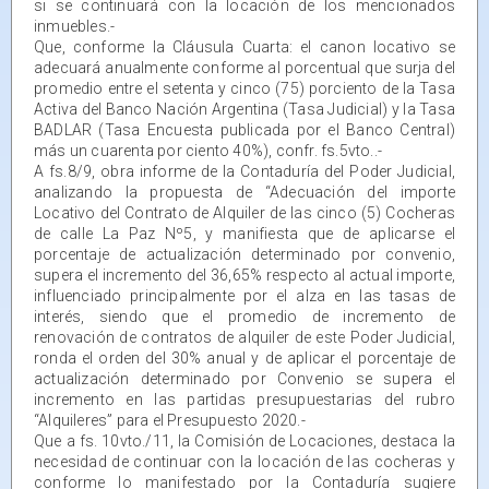
si se continuará con la locación de los mencionados
inmuebles.-
Que, conforme la Cláusula Cuarta: el canon locativo se
adecuará anualmente conforme al porcentual que surja del
promedio entre el setenta y cinco (75) porciento de la Tasa
Activa del Banco Nación Argentina (Tasa Judicial) y la Tasa
BADLAR (Tasa Encuesta publicada por el Banco Central)
más un cuarenta por ciento 40%), confr. fs.5vto..-
A fs.8/9, obra informe de la Contaduría del Poder Judicial,
analizando la propuesta de “Adecuación del importe
Locativo del Contrato de Alquiler de las cinco (5) Cocheras
de calle La Paz Nº5, y manifiesta que de aplicarse el
porcentaje de actualización determinado por convenio,
supera el incremento del 36,65% respecto al actual importe,
influenciado principalmente por el alza en las tasas de
interés, siendo que el promedio de incremento de
renovación de contratos de alquiler de este Poder Judicial,
ronda el orden del 30% anual y de aplicar el porcentaje de
actualización determinado por Convenio se supera el
incremento en las partidas presupuestarias del rubro
“Alquileres” para el Presupuesto 2020.-
Que a fs. 10vto./11, la Comisión de Locaciones, destaca la
necesidad de continuar con la locación de las cocheras y
conforme lo manifestado por la Contaduría sugiere