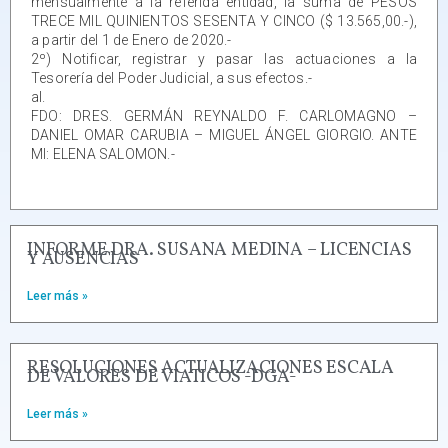
mensualmente a la referida entidad, la suma de PESOS
TRECE MIL QUINIENTOS SESENTA Y CINCO ($ 13.565,00.-),
a partir del 1 de Enero de 2020.-
2º) Notificar, registrar y pasar las actuaciones a la
Tesorería del Poder Judicial, a sus efectos.-
al.
FDO: DRES. GERMÁN REYNALDO F. CARLOMAGNO –
DANIEL OMAR CARUBIA – MIGUEL ÁNGEL GIORGIO. ANTE
MI: ELENA SALOMON.-
INFORME DRA. SUSANA MEDINA – LICENCIAS
Y AUSENCIAS
Leer más »
RESOLUCIONES ACTUALIZACIONES ESCALA
DE VALORES DE VIATICOS -DGA-
Leer más »