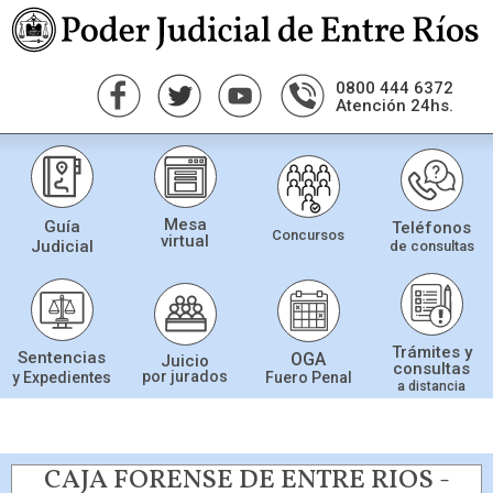
0800 444 6372
Atención 24hs.
Mesa
Guía
Teléfonos
Concursos
virtual
Judicial
de consultas
Trámites y
Sentencias
OGA
Juicio
consultas
por jurados
Fuero Penal
y Expedientes
a distancia
CAJA FORENSE DE ENTRE RIOS -