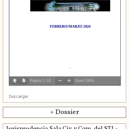
Página
1
/
10
Zoom
100%
Descargar
+ Dossier
Jurisprudencia Sala Civ. y Com. del STJ –