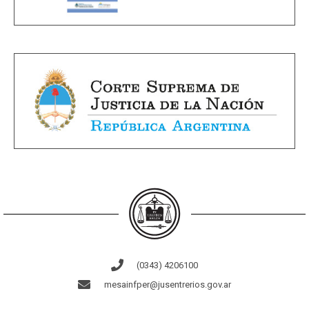
(0343) 4206100
mesainfper@jusentrerios.gov.ar