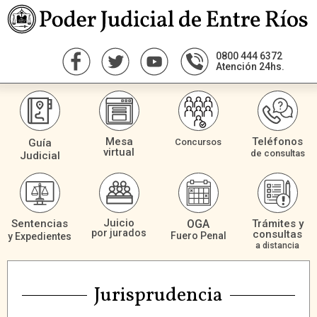
0800 444 6372
Atención 24hs.
Mesa
Teléfonos
Guía
Concursos
virtual
de consultas
Judicial
Juicio
Sentencias
OGA
Trámites y
por jurados
consultas
Fuero Penal
y Expedientes
a distancia
Jurisprudencia