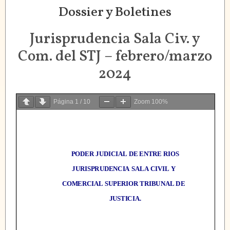
Dossier y Boletines
Jurisprudencia Sala Civ. y
Com. del STJ – febrero/marzo
2024
Página
1
/
10
Zoom
100%