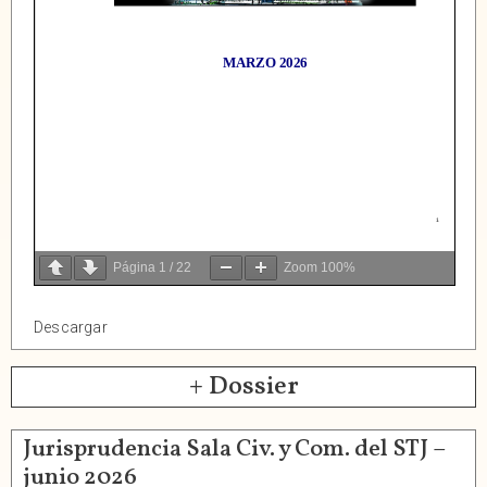
Página
1
/
22
Zoom
100%
Descargar
+ Dossier
Jurisprudencia Sala Civ. y Com. del STJ –
junio 2026