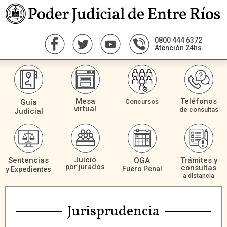
0800 444 6372
Atención 24hs.
Mesa
Teléfonos
Guía
Concursos
virtual
de consultas
Judicial
Juicio
Sentencias
OGA
Trámites y
por jurados
consultas
Fuero Penal
y Expedientes
a distancia
Jurisprudencia