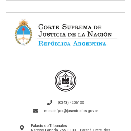
(0343) 4206100
mesainfper@jusentrerios.gov.ar
Palacio de Tribunales
Narciso Laprida, 255, 3100 – Paraná, Entre Ríos.