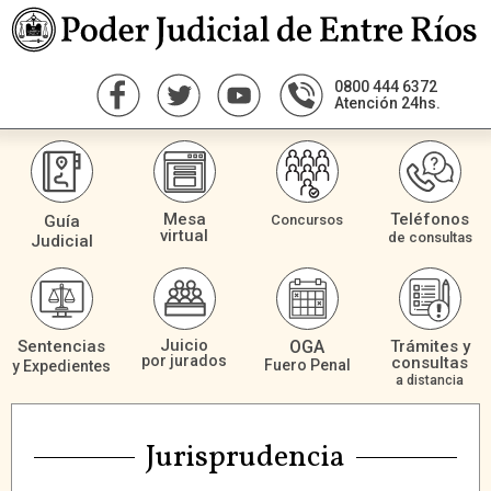
0800 444 6372
Atención 24hs.
Mesa
Teléfonos
Guía
Concursos
virtual
de consultas
Judicial
Juicio
Sentencias
OGA
Trámites y
por jurados
consultas
Fuero Penal
y Expedientes
a distancia
Jurisprudencia