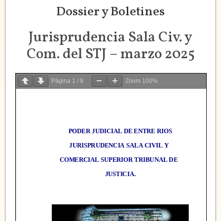
Dossier y Boletines
Jurisprudencia Sala Civ. y
Com. del STJ – marzo 2025
Página
1
/
9
Zoom
100%