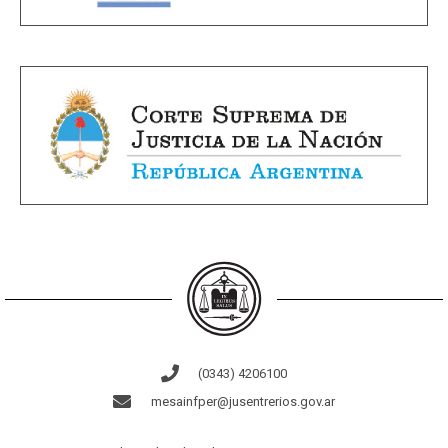
(0343) 4206100
mesainfper@jusentrerios.gov.ar