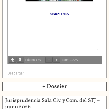
Página
1
/
9
Zoom
100%
Descargar
+ Dossier
Jurisprudencia Sala Civ. y Com. del STJ –
junio 2026