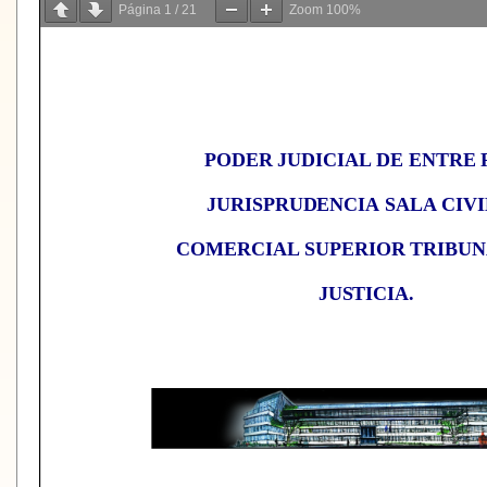
Página
1
/
21
Zoom
100%