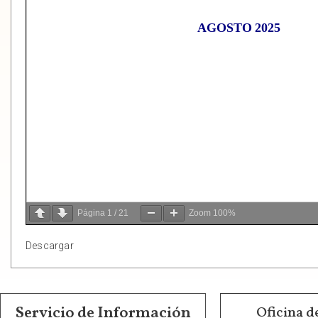
Página
1
/
21
Zoom
100%
Descargar
Servicio de Información
Oficina d