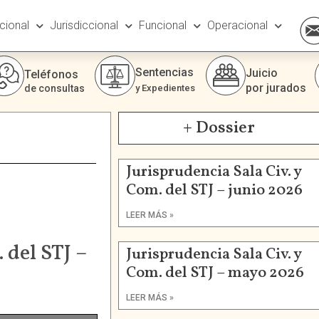
ucional
Jurisdiccional
Funcional
Operacional
Sentencias
Juicio
Teléfonos
por jurados
de consultas
y Expedientes
+ Dossier
Jurisprudencia Sala Civ. y
Com. del STJ – junio 2026
LEER MÁS »
 del STJ –
Jurisprudencia Sala Civ. y
Com. del STJ – mayo 2026
LEER MÁS »