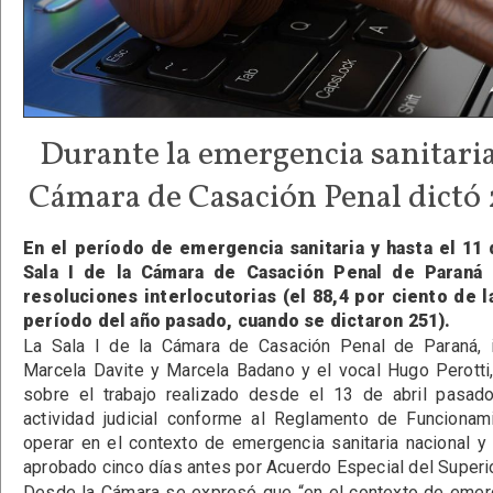
Durante la emergencia sanitaria 
Cámara de Casación Penal dictó 
En el período de emergencia sanitaria y hasta el 11
Sala I de la Cámara de Casación Penal de Paraná 
resoluciones interlocutorias (el 88,4 por ciento de 
período del año pasado, cuando se dictaron 251).
La Sala I de la Cámara de Casación Penal de Paraná, i
Marcela Davite y Marcela Badano y el vocal Hugo Perotti
sobre el trabajo realizado desde el 13 de abril pasado
actividad judicial conforme al Reglamento de Funcionam
operar en el contexto de emergencia sanitaria nacional y
aprobado cinco días antes por Acuerdo Especial del Superior
Desde la Cámara se expresó que “en el contexto de emer