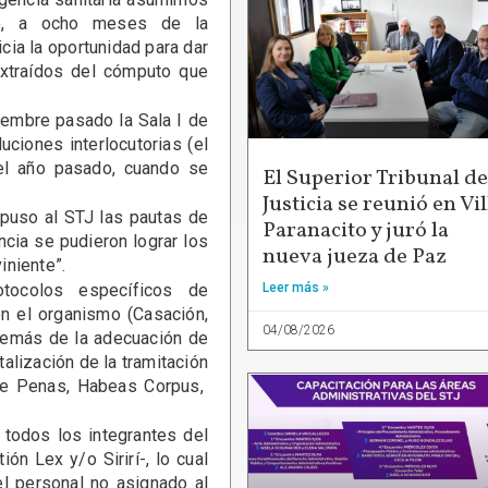
lo, a ocho meses de la
ia la oportunidad para dar
extraídos del cómputo que
iembre pasado la Sala I de
ciones interlocutorias (el
el año pasado, cuando se
El Superior Tribunal de
Justicia se reunió en Vil
opuso al STJ las pautas de
Paranacito y juró la
cia se pudieron lograr los
nueva jueza de Paz
iniente”.
tocolos específicos de
Leer más »
en el organismo (Casación,
04/08/2026
demás de la adecuación de
alización de la tramitación
de Penas, Habeas Corpus,
 todos los integrantes del
n Lex y/o Sirirí-, lo cual
 el personal no asignado al