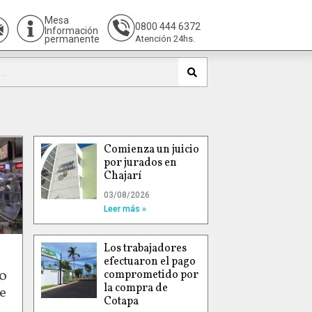
Mesa
0800 444 6372
Información
permanente
Atención 24hs.
Comienza un juicio
por jurados en
Chajarí
03/08/2026
Leer más »
Los trabajadores
efectuaron el pago
00
comprometido por
la compra de
e
Cotapa