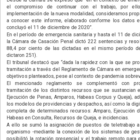
el compromiso de continuar con el trabajo, por el
implementación de la nueva modalidad, consideramos propic
a conocer este informe, elaborado conforme los datos 
concluyó el 11 de diciembre de 2020”.
En el período de emergencia sanitaria y hasta el 11 de dic
la Cámara de Casación Penal dictó 222 sentencias y resolu
88,4 por ciento de las dictadas en el mismo período d
dictaron 251).
El tribunal destacó que “dada la rapidez con la que se pr
tramitación a través del Reglamento de Cámara en emergen
objetivos planteados, pese al contexto de pandemia sobrev
El mencionado reglamento se complementó con pro
tramitación de los distintos recursos que se sustancian 
Ejecución de Penas, Amparos, Habeas Corpus y Queja), a
los modelos de providencias y despachos, así como la digit
completa de determinados recursos: Amparo, Ejecución 
Habeas en Consulta, Recursos de Queja, e incidencias.
A ello se sumó la asignación de puestos de teletrabajo a
organismo -mediante la conexión de los sistemas de gestió
posibilitó la rotación presencial y el trabajo remoto para