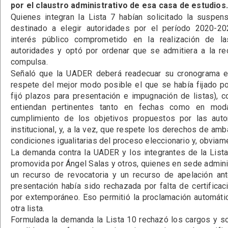
por el claustro administrativo de esa casa de estudios
Quienes integran la Lista 7 habían solicitado la suspen
destinado a elegir autoridades por el período 2020-2024
interés público comprometido en la realización de la
autoridades y optó por ordenar que se admitiera a la re
compulsa.
Señaló que la UADER deberá readecuar su cronograma el
respete del mejor modo posible el que se había fijado p
fijó plazos para presentación e impugnación de listas), 
entiendan pertinentes tanto en fechas como en moda
cumplimiento de los objetivos propuestos por las auto
institucional, y, a la vez, que respete los derechos de amba
condiciones igualitarias del proceso eleccionario y, obviame
La demanda contra la UADER y los integrantes de la Lista
promovida por Ángel Salas y otros, quienes en sede admini
un recurso de revocatoria y un recurso de apelación ant
presentación había sido rechazada por falta de certificac
por extemporáneo. Eso permitió la proclamación automáti
otra lista.
Formulada la demanda la Lista 10 rechazó los cargos y s