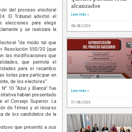
.
alcanzados
sión del proceso electoral
Leer más »
. El Tribunal advirtió el
s elecciones para elegir
08/08/2026
clamante y se realizara la
ectoral “de modo tal que
or Resolución 550/20 (que
con las modificaciones que
lidades, que permita el
ridades para el recambio
s listas para participar en
nte, de los electores”.
 N° 10 “Azul y Blanca” fue
Leer más »
strativa habían presentado
e el Consejo Superior. La
07/08/2026
ión de firmas y el recurso
ca de los candidatos de la
ostuvo que presentó a sus