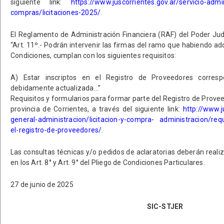
siguiente link:
https://www.juscorrientes.gov.ar/servicio-admin
compras/licitaciones-2025/
.
El Reglamento de Administración Financiera (RAF) del Poder Judi
“Art. 11º.- Podrán intervenir las firmas del ramo que habiendo adq
Condiciones, cumplan con los siguientes requisitos:
A) Estar inscriptos en el Registro de Proveedores correspo
debidamente actualizada…”
Requisitos y formularios para formar parte del Registro de Provee
provincia de Corrientes, a través del siguiente link:
http://www.j
general-administracion/licitacion-y-compra- administracion/requi
el-registro-de-proveedores/
.
Las consultas técnicas y/o pedidos de aclaratorias deberán reali
en los Art. 8° y Art. 9° del Pliego de Condiciones Particulares.
27 de junio de 2025
SIC-STJER