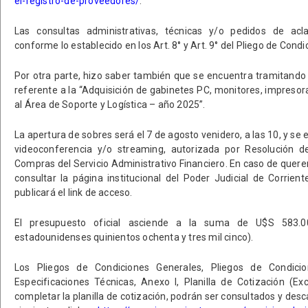
el-registro-de-proveedores/
.
Las consultas administrativas, técnicas y/o pedidos de acla
conforme lo establecido en los Art. 8° y Art. 9° del Pliego de Condi
Por otra parte, hizo saber también que se encuentra tramitando l
referente a la “Adquisición de gabinetes PC, monitores, impresor
al Área de Soporte y Logística – año 2025”.
La apertura de sobres será el 7 de agosto venidero, a las 10, y se
videoconferencia y/o streaming, autorizada por Resolución de
Compras del Servicio Administrativo Financiero. En caso de quere
consultar la página institucional del Poder Judicial de Corrie
publicará el link de acceso.
El presupuesto oficial asciende a la suma de U$S 583.00
estadounidenses quinientos ochenta y tres mil cinco).
Los Pliegos de Condiciones Generales, Pliegos de Condicion
Especificaciones Técnicas, Anexo I, Planilla de Cotización (Exc
completar la planilla de cotización, podrán ser consultados y desc