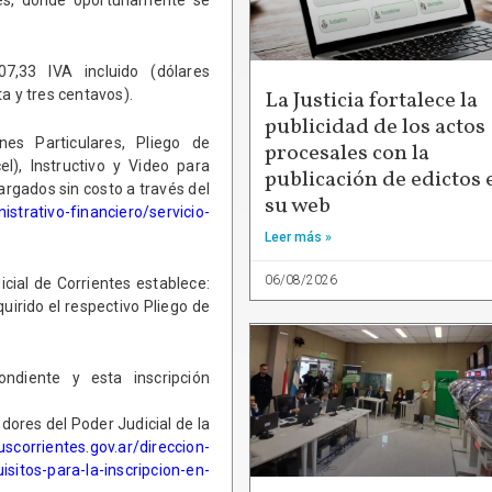
7,33 IVA incluido (dólares
a y tres centavos).
La Justicia fortalece la
publicidad de los actos
es Particulares, Pliego de
procesales con la
el), Instructivo y Video para
publicación de edictos 
argados sin costo a través del
su web
istrativo-financiero/servicio-
Leer más »
06/08/2026
cial de Corrientes establece:
uirido el respectivo Pliego de
ndiente y esta inscripción
dores del Poder Judicial de la
scorrientes.gov.ar/direccion-
sitos-para-la-inscripcion-en-