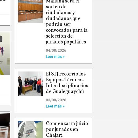
Mañana será el
sorteo de
ciudadanas y
ciudadanos que
podrán ser
convocados para la
selección de
jurados populares
04/08/2026
Leer más »
El STJ recorrió los
Equipos Técnicos
Interdisciplinarios
de Gualeguaychú
03/08/2026
Leer más »
Comienza un juicio
por jurados en
Chajarí