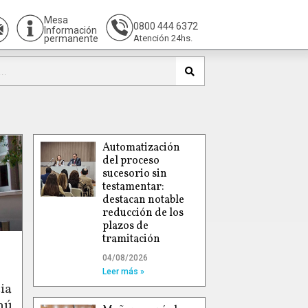
Mesa
0800 444 6372
Información
permanente
Atención 24hs.
Automatización
del proceso
sucesorio sin
testamentar:
destacan notable
reducción de los
plazos de
tramitación
04/08/2026
Leer más »
ia
hú