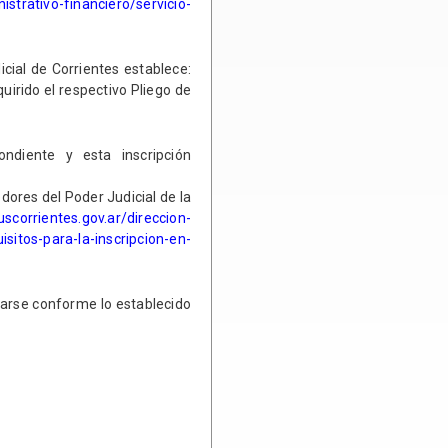
istrativo-financiero/servicio-
cial de Corrientes establece:
uirido el respectivo Pliego de
ndiente y esta inscripción
dores del Poder Judicial de la
uscorrientes.gov.ar/direccion-
sitos-para-la-inscripcion-en-
zarse conforme lo establecido