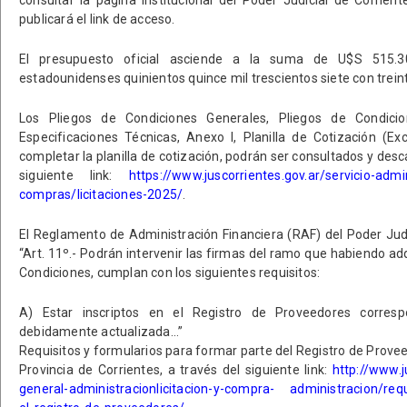
publicará el link de acceso.
El presupuesto oficial asciende a la suma de U$S 515.30
estadounidenses quinientos quince mil trescientos siete con treint
Los Pliegos de Condiciones Generales, Pliegos de Condicion
Especificaciones Técnicas, Anexo I, Planilla de Cotización (Exc
completar la planilla de cotización, podrán ser consultados y desc
siguiente link:
https://www.juscorrientes.gov.ar/servicio-admin
compras/licitaciones-2025/
.
El Reglamento de Administración Financiera (RAF) del Poder Judi
“Art. 11º.- Podrán intervenir las firmas del ramo que habiendo adq
Condiciones, cumplan con los siguientes requisitos:
A) Estar inscriptos en el Registro de Proveedores correspo
debidamente actualizada…”
Requisitos y formularios para formar parte del Registro de Provee
Provincia de Corrientes, a través del siguiente link:
http://www.ju
general-administracionlicitacion-y-compra- administracion/requi