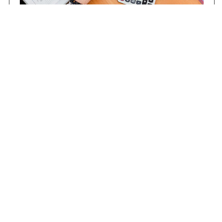
Contrataciones
Compras STJ
Firma Digital
Gestiones Internas
Institucional
Funcional
Jurisdiccional
(0343) 4206100