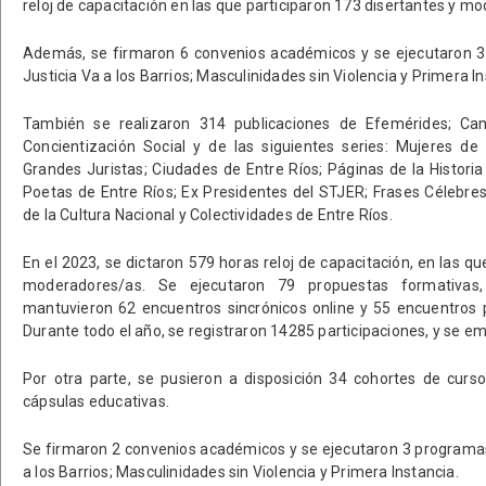
reloj de capacitación en las que participaron 173 disertantes y m
Además, se firmaron 6 convenios académicos y se ejecutaron 3 
Justicia Va a los Barrios; Masculinidades sin Violencia y Primera In
También se realizaron 314 publicaciones de Efemérides; Cam
Concientización Social y de las siguientes series: Mujeres d
Grandes Juristas; Ciudades de Entre Ríos; Páginas de la Historia
Poetas de Entre Ríos; Ex Presidentes del STJER; Frases Célebre
de la Cultura Nacional y Colectividades de Entre Ríos.
En el 2023, se dictaron 579 horas reloj de capacitación, en las q
moderadores/as. Se ejecutaron 79 propuestas formativas
mantuvieron 62 encuentros sincrónicos online y 55 encuentros p
Durante todo el año, se registraron 14285 participaciones, y se em
Por otra parte, se pusieron a disposición 34 cohortes de curso
cápsulas educativas.
Se firmaron 2 convenios académicos y se ejecutaron 3 programas
a los Barrios; Masculinidades sin Violencia y Primera Instancia.