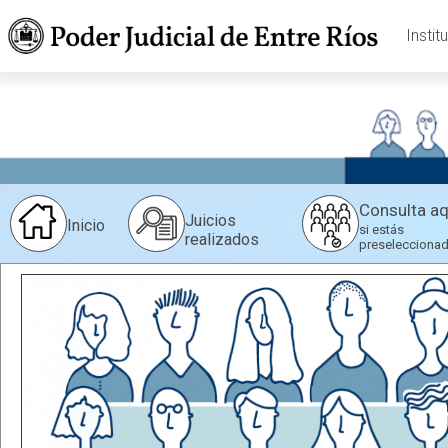
Instit
Consulta aq
Juicios
Inicio
si estás
realizados
preselecciona