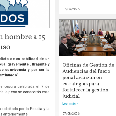
07/08/2026
n hombre a 15
buso
dicto de culpabilidad de un
Oficinas de Gestión de
exual gravemente ultrajante y
e convivencia y por ser la
Audiencias del fuero
ontinuado”.
penal avanzan en
estrategias para
de cesura celebrada el 7 de
fortalecer la gestión
de la pena se conocerán este
judicial
Leer más »
olicitado por la Fiscalía y la
07/08/2026
as anteriormente.