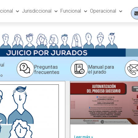
ucional
Jurisdiccional
Funcional
Operacional
uí
Preguntas
Manual para
frecuentes
el jurado
do
Leer más »