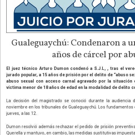
Gualeguaychú: Condenaron a u
años de cárcel por a
El juez técnico Arturo Dumon condenó a S.J.L, , tras el vere
jurado popular, a 15 años de prisión por el delito de “abuso s
abuso sexual con acceso carnal agravado por la situación d
víctima menor de 18 años de edad en la modalidad de delito c
La decisión del magistrado se conoció durante la audiencia 
noviembre en los tribunales de Gualeguaychú. Los fundamentos 
jueves, a las 12.
Dumon resolvió además rechazar el pedido de prisión preventiva s
Querella y mantuvo, en cambio, las medidas sustitutivas impuest