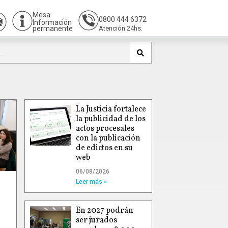
Mesa
0800 444 6372
Información
permanente
Atención 24hs.
La Justicia fortalece
la publicidad de los
actos procesales
con la publicación
de edictos en su
web
06/08/2026
Leer más »
En 2027 podrán
ser jurados