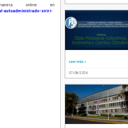
manera online en
ual-autoadministrado-siriri-
Leer más »
07/08/2026