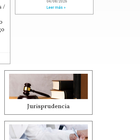
04/08/2026
 /
Leer más »
o
go
Jurisprudencia