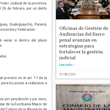
oder Judicial de la provincia,
l 26 de febrero, por un delito
leguay, Gualeguaychú, Paraná,
Oficinas de Gestión de
Concordia y Federación.
Audiencias del fuero
penal avanzan en
 variar si dentro del plazo
estrategias para
o.
fortalecer la gestión
ados.
judicial
Leer más »
07/08/2026
 previsto en el art. 17 de la
para los juicios a realizarse a
os por jurisdicción y por sexo,
tular de la Escribanía Mayor de
del Colegio de la Abogacía de