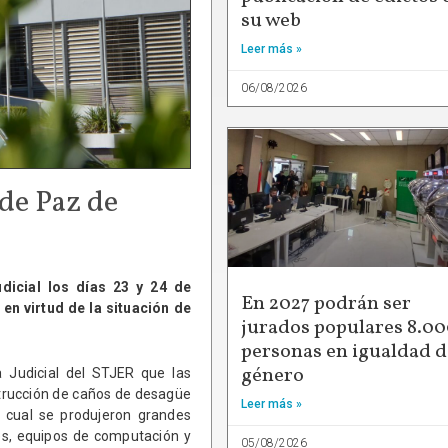
su web
Leer más »
06/08/2026
 de Paz de
udicial los días 23 y 24 de
En 2027 podrán ser
en virtud de la situación de
jurados populares 8.0
personas en igualdad d
género
 Judicial del STJER que las
strucción de caños de desagüe
Leer más »
o cual se produjeron grandes
tes, equipos de computación y
05/08/2026