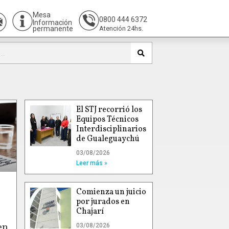
Mesa
0800 444 6372
Información
permanente
Atención 24hs.
El STJ recorrió los
Equipos Técnicos
Interdisciplinarios
de Gualeguaychú
03/08/2026
Leer más »
Comienza un juicio
por jurados en
Chajarí
en
03/08/2026