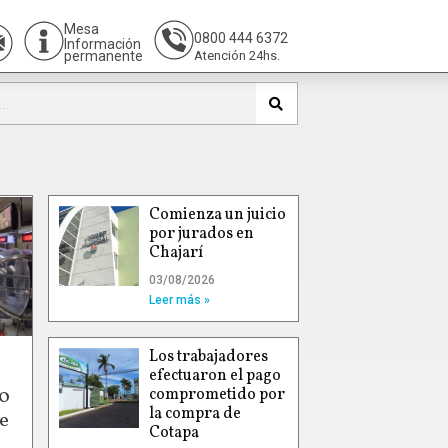
Mesa
0800 444 6372
Información
permanente
Atención 24hs.
Comienza un juicio
por jurados en
Chajarí
03/08/2026
Leer más »
Los trabajadores
efectuaron el pago
00
comprometido por
la compra de
e
Cotapa