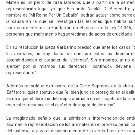
Mateo es un perro de raza labrador, que a partir de la senten
representación legal, ya que Fernando Nicolás Di Benedetto y
nombre de “Mi Reino Por Un Caballo”, podrán actuar como parte qu
la causa en la que se investigan las lesiones que habría suf
oportunamente por la Fundación en el marco de la Ley 14.346, 
personas que maltraten o hagan víctimas de actos de crueldad a 
En su resolución la jueza Garbarino precisó que ante los casos “
los animales, no hay dudas de que son éstos los directamen
asignándoseles el carácter de ‘víctimas’. Sin embargo, al no 
ejercer por sí mismos sus derechos –continuó-, deviene 
representante”.
Además recordó al exministro de la Corte Suprema de Justicia 
Zaffaroni, quien sostuvo que “el bien jurídico protegido en el del
es otro que el derecho del propio animal a no ser objeto de la cr
menester reconocerle el carácter de sujeto de derecho”.
La magistrada señaló que la admisión e intervención de ent
asuman la representación de los animales en el proceso penal co
del sistema, agiliza el descubrimiento de la verdad real de lo suc