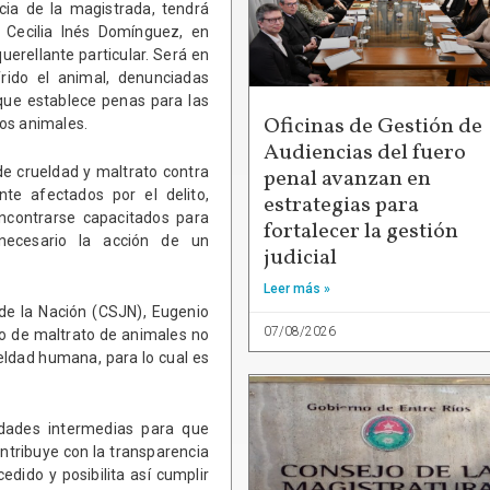
cia de la magistrada, tendrá
 Cecilia Inés Domínguez, en
erellante particular. Será en
rido el animal, denunciadas
que establece penas para las
Oficinas de Gestión de
los animales.
Audiencias del fuero
de crueldad y maltrato contra
penal avanzan en
te afectados por el delito,
estrategias para
encontrarse capacitados para
fortalecer la gestión
necesario la acción de un
judicial
Leer más »
de la Nación (CSJN), Eugenio
07/08/2026
ito de maltrato de animales no
ueldad humana, para lo cual es
idades intermedias para que
ntribuye con la transparencia
edido y posibilita así cumplir