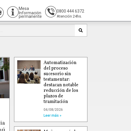
Mesa
0800 444 6372
Información
permanente
Atención 24hs.
Automatización
del proceso
sucesorio sin
testamentar:
destacan notable
reducción de los
plazos de
tramitación
04/08/2026
Leer más »
ia
hú