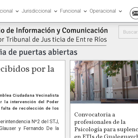
ucional
Jurisdiccional
Funcional
Operacional
cibidos por la
amblea Ciudadana Vecinalista
r la intervención del Poder
 falta de recolección de los
Convocatoria a
profesionales de la
perintendencia Nº2 del STJ,
Psicología para suplenc
 Glauser y Fernando De la
en ETIs de Gualeguayc