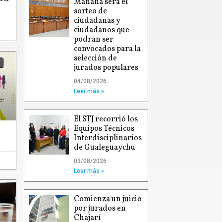
Mañana será el
sorteo de
ciudadanas y
ciudadanos que
podrán ser
convocados para la
selección de
jurados populares
04/08/2026
Leer más »
El STJ recorrió los
Equipos Técnicos
Interdisciplinarios
de Gualeguaychú
03/08/2026
Leer más »
Comienza un juicio
por jurados en
Chajarí