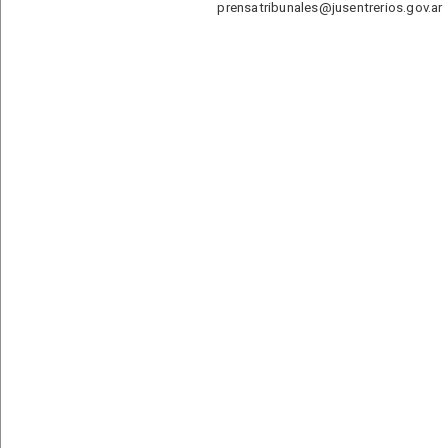
prensatribunales@jusentrerios.gov.ar