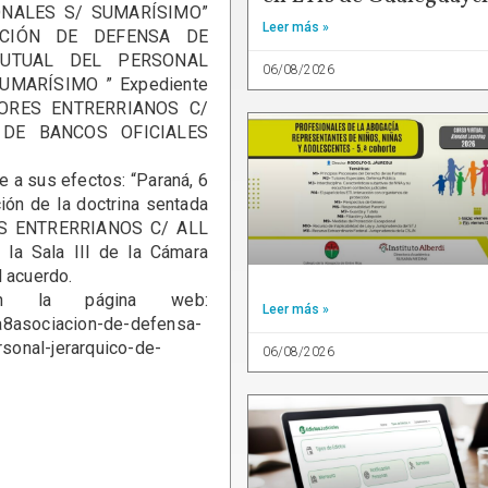
ONALES S/ SUMARÍSIMO”
Leer más »
CIACIÓN DE DEFENSA DE
MUTUAL DEL PERSONAL
06/08/2026
UMARÍSIMO ” Expediente
DORES ENTRERRIANOS C/
DE BANCOS OFICIALES
e a sus efectos: “Paraná, 6
ión de la doctrina sentada
S ENTRERRIANOS C/ ALL
la Sala III de la Cámara
l acuerdo.
en la página web:
Leer más »
%a8asociacion-de-defensa-
sonal-jerarquico-de-
06/08/2026