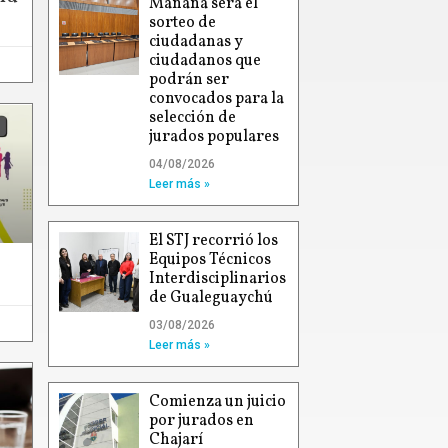
Mañana será el
sorteo de
ciudadanas y
ciudadanos que
podrán ser
convocados para la
selección de
jurados populares
04/08/2026
Leer más »
El STJ recorrió los
Equipos Técnicos
Interdisciplinarios
de Gualeguaychú
03/08/2026
Leer más »
Comienza un juicio
por jurados en
Chajarí