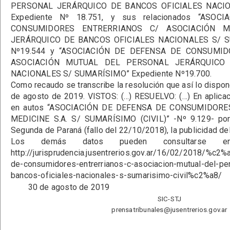
PERSONAL JERÁRQUICO DE BANCOS OFICIALES NACI
Expediente Nº 18.751, y sus relacionados “ASO
CONSUMIDORES ENTRERRIANOS C/ ASOCIACIÓN 
JERÁRQUICO DE BANCOS OFICIALES NACIONALES S/ S
Nº19.544 y “ASOCIACIÓN DE DEFENSA DE CONSUMI
ASOCIACIÓN MUTUAL DEL PERSONAL JERÁRQUICO 
NACIONALES S/ SUMARÍSIMO” Expediente Nº19.700.
Como recaudo se transcribe la resolución que así lo dispon
de agosto de 2019. VISTOS: (…) RESUELVO: (…) En aplicac
en autos “ASOCIACIÓN DE DEFENSA DE CONSUMIDORE
MEDICINE S.A. S/ SUMARÍSIMO (CIVIL)” -Nº 9.129- por 
Segunda de Paraná (fallo del 22/10/2018), la publicidad de
Los demás datos pueden consultarse 
http://jurisprudencia.jusentrerios.gov.ar/16/02/2018/%c2
de-consumidores-entrerrianos-c-asociacion-mutual-del-per
bancos-oficiales-nacionales-s-sumarisimo-civil%c2%a8/
30 de agosto de 2019
SIC-STJ
prensatribunales@jusentrerios.gov.ar