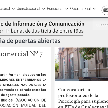
ucional
Jurisdiccional
Funcional
Operacional
Comercial Nº 7
Martín Furman, dispuso en las
SUMIDORES ENTRERRIANOS C/
 OFICIALES NACIONALES S/
Convocatoria a
 convenio celebrado entre las
profesionales de la
6 de agosto pasado.
 litigios: “ASOCIACIÓN DE
Psicología para suplenc
OCIACIÓN MUTUAL DEL
en ETIs de Gualeguayc