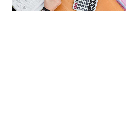
Contrataciones
Compras STJ
Firma Digital
Gestiones Internas
Institucional
Funcional
Jurisdiccional