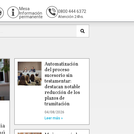
Mesa
0800 444 6372
Información
permanente
Atención 24hs.
Automatización
del proceso
sucesorio sin
testamentar:
destacan notable
reducción de los
plazos de
tramitación
04/08/2026
Leer más »
ia
hú