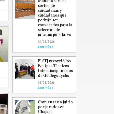
Mañana será el
sorteo de
ciudadanas y
ciudadanos que
podrán ser
convocados para la
selección de
jurados populares
04/08/2026
Leer más »
El STJ recorrió los
Equipos Técnicos
Interdisciplinarios
de Gualeguaychú
03/08/2026
Leer más »
Comienza un juicio
por jurados en
Chajarí