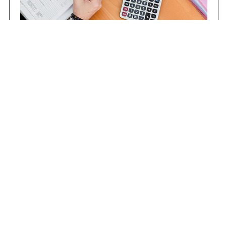
Contrataciones
Compras STJ
Firma Digital
Gestiones Internas
Institucional
Funcional
Jurisdiccional