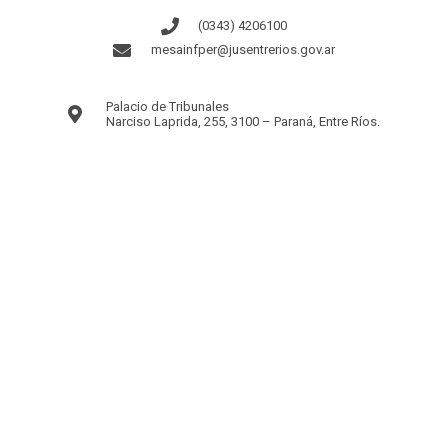
(0343) 4206100
mesainfper@jusentrerios.gov.ar
Palacio de Tribunales
Narciso Laprida, 255, 3100 – Paraná, Entre Ríos.