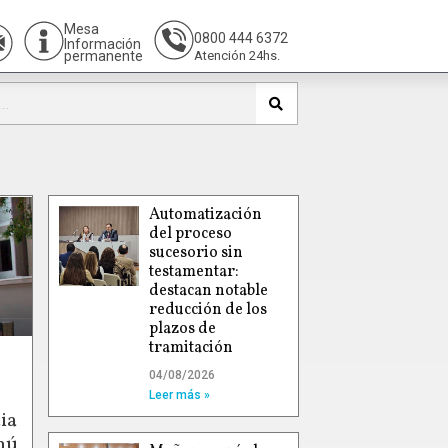
Mesa
0800 444 6372
Información
permanente
Atención 24hs.
Automatización
del proceso
sucesorio sin
testamentar:
destacan notable
reducción de los
plazos de
tramitación
04/08/2026
Leer más »
ia
hú