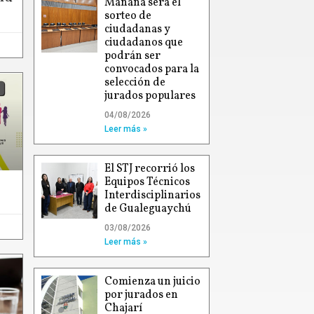
Mañana será el
sorteo de
ciudadanas y
ciudadanos que
podrán ser
convocados para la
selección de
jurados populares
04/08/2026
Leer más »
El STJ recorrió los
Equipos Técnicos
Interdisciplinarios
de Gualeguaychú
03/08/2026
Leer más »
Comienza un juicio
por jurados en
Chajarí