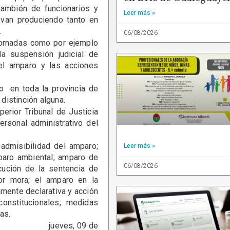
también de funcionarios y
Leer más »
van produciendo tanto en
.
06/08/2026
 Jornadas como por ejemplo
la suspensión judicial de
 el amparo y las acciones
io en toda la provincia de
distinción alguna.
erior Tribunal de Justicia
ersonal administrativo del
admisibilidad del amparo;
Leer más »
mparo ambiental; amparo de
06/08/2026
ecución de la sentencia de
or mora; el amparo en la
amente declarativa y acción
constitucionales; medidas
as.
09 de