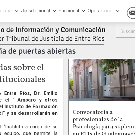
ucional
Jurisdiccional
Funcional
Operacional
das sobre el
titucionales
 Entre Ríos, Dr. Emilio
re el “ Amparo y otros
l Instituto de Formación
Convocatoria a
di” y se desarrollarán en
profesionales de la
Psicología para suplenc
l “Instituto a cargo de su
en ETIs de Gualeguayc
u equipo, que permite la