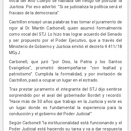
vocal del Alto Cuerpo se hablaba del riesgo de politizar la
Justicia. Por eso advirtió: “Si se judicializa la política será el
fracaso de la democracia”.
Castrillon ensayó unas palabras tras tomar el juramento de
rigor al Dr. Martín Carbonell, quien asumió formalmente
como vocal del STJ. Lo hizo tras lograr acuerdo del Senado
y ser propuesto por el Poder Ejecutivo, que a través del
Ministerio de Gobierno y Justicia emitió el decreto 4.411/18
MGyJ.
Carbonell, que juró “por Dios, la Patria y los Santos
Evangelios”, prometió desempeñarse “con lealtad y
patriotismo”. Cumplida la formalidad, y por invitación de
Castrillon, pasó a ocupar un lugar en el estrado.
Tras prestar juramento el integrante del STJ dijo sentirse
sorprendido por el aval del gobernador Bordet y recordó:
“Hace más de 30 años que trabajo en la Justicia y este es
un lugar donde es fundamental la experiencia para la
conducción y el gobierno del Poder Judicial”.
Según Carbonell “la institucionalidad está funcionando y el
Poder Judicial está haciendo su tarea y va a dar respuesta