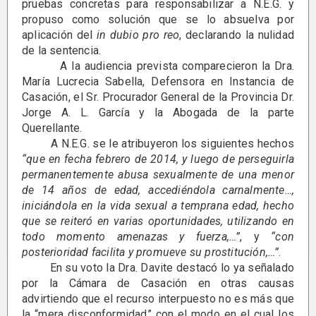
pruebas concretas para responsabilizar a N.E.G. y
propuso como solución que se lo absuelva por
aplicación del
in dubio pro reo
, declarando la nulidad
de la sentencia.
A la audiencia prevista comparecieron la Dra.
María Lucrecia Sabella, Defensora en Instancia de
Casación, el Sr. Procurador General de la Provincia Dr.
Jorge A. L. García y la Abogada de la parte
Querellante.
A N.E.G. se le atribuyeron los siguientes hechos
“que en fecha febrero de 2014, y luego de perseguirla
permanentemente abusa sexualmente de una menor
de 14 años de edad, accediéndola carnalmente…,
iniciándola en la vida sexual a temprana edad, hecho
que se reiteró en varias oportunidades, utilizando en
todo momento amenazas y fuerza,…”
, y
“con
posterioridad facilita y promueve su prostitución,…”
.
En su voto la Dra. Davite destacó lo ya señalado
por la Cámara de Casación en otras causas
advirtiendo que el recurso interpuesto no es más que
la “mera disconformidad” con el modo en el cual los