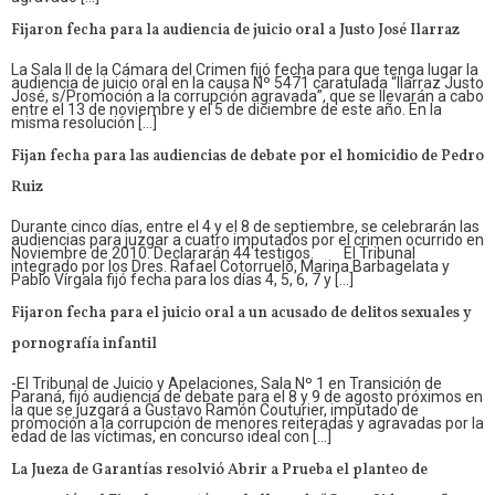
Fijaron fecha para la audiencia de juicio oral a Justo José Ilarraz
La Sala II de la Cámara del Crimen fijó fecha para que tenga lugar la
audiencia de juicio oral en la causa Nº 5471 caratulada “Ilarraz Justo
José, s/Promoción a la corrupción agravada”, que se llevarán a cabo
entre el 13 de noviembre y el 5 de diciembre de este año. En la
misma resolución […]
Fijan fecha para las audiencias de debate por el homicidio de Pedro
Ruiz
Durante cinco días, entre el 4 y el 8 de septiembre, se celebrarán las
audiencias para juzgar a cuatro imputados por el crimen ocurrido en
Noviembre de 2010. Declararán 44 testigos. El Tribunal
integrado por los Dres. Rafael Cotorruelo, Marina Barbagelata y
Pablo Vírgala fijó fecha para los días 4, 5, 6, 7 y […]
Fijaron fecha para el juicio oral a un acusado de delitos sexuales y
pornografía infantil
-El Tribunal de Juicio y Apelaciones, Sala Nº 1 en Transición de
Paraná, fijó audiencia de debate para el 8 y 9 de agosto próximos en
la que se juzgará a Gustavo Ramón Couturier, imputado de
promoción a la corrupción de menores reiteradas y agravadas por la
edad de las víctimas, en concurso ideal con […]
La Jueza de Garantías resolvió Abrir a Prueba el planteo de