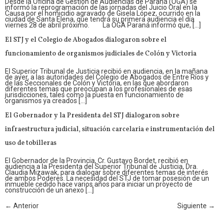
Desde la Oficina de Gestión de Audiencias de Paraná (OGA) se
informó la reprogramación de las jornadas del Juicio Oral en la
Causa por el homicidio agravado de Gisela López, ocurrido en la
ciudad de Santa Elena, que tendrá su primera audiencia el día
viernes 28 de abril próximo. La OGA Paraná informó que, […]
El STJ y el Colegio de Abogados dialogaron sobre el
funcionamiento de organismos judiciales de Colón y Victoria
El Superior Tribunal de Justicia recibió en audiencia, en la mañana
de ayer, a las autoridades del Colegio de Abogados de Entre Ríos y
de las Seccionales de Colón y Victoria, en las que abordaron
diferentes temas que preocupan a los profesionales de esas
jurisdicciones, tales como la puesta en funcionamiento de
organismos ya creados […]
El Gobernador y la Presidenta del STJ dialogaron sobre
infraestructura judicial, situación carcelaria e instrumentación del
uso de tobilleras
El Gobernador de la Provincia, Cr. Gustavo Bordet, recibió en
audiencia a la Presidenta del Superior Tribunal de Justicia, Dra.
Claudia Mizawak, para dialogar sobre diferentes temas de interés
de ambos Poderes. La necesidad del STJ de tomar posesión de un
inmueble cedido hace varios años para iniciar un proyecto de
construcción de un anexo […]
←
Anterior
Siguiente
→