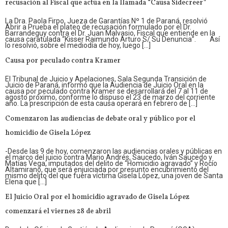
recusación al Fiscal que actúa en la llamada “Causa Sidecreer”
La Dra. Paola Firpo, Jueza de Garantías Nº 1 de Paraná, resolvió
Abrir a Prueba el plateo de recusación formulado por el Dr.
Barrandeguy contra el Dr. Juan Malvasio, Fiscal que entiende en la
causa caratulada “Kisser Raimundo Arturo S/ Su Denuncia”. Así
lo resolvió, sobre el mediodía de hoy, luego […]
Causa por peculado contra Kramer
El Tribunal de Juicio y Apelaciones, Sala Segunda Transición de
Juicio de Paraná, informó que la Audiencia de Juicio Oral en la
causa por peculado contra Kramer se desarrollará del 7 al 11 de
agosto próximo, conforme lo dispuso el 23 de marzo del corriente
año. La prescripción de esta causa operará en febrero de […]
Comenzaron las audiencias de debate oral y público por el
homicidio de Gisela López
-Desde las 9 de hoy, comenzaron las audiencias orales y públicas en
el marco del juicio contra Mario Andrés, Saucedo, Iván Saucedo y
Matías Vega, imputados del delito de “Homicidio agravado” y Rocío
Altamirano, que será enjuiciada por presunto encubrimiento del
mismo delito del que fuera víctima Gisela López, una joven de Santa
Elena que […]
El Juicio Oral por el homicidio agravado de Gisela López
comenzará el viernes 28 de abril