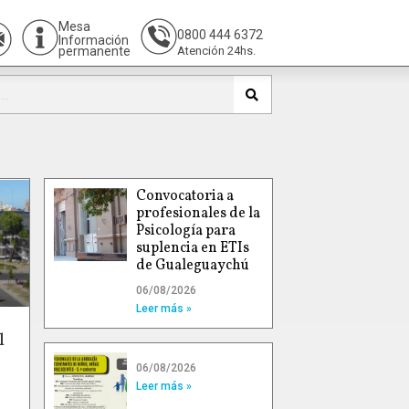
Mesa
0800 444 6372
Información
permanente
Atención 24hs.
Convocatoria a
profesionales de la
Psicología para
suplencia en ETIs
de Gualeguaychú
06/08/2026
Leer más »
l
06/08/2026
Leer más »