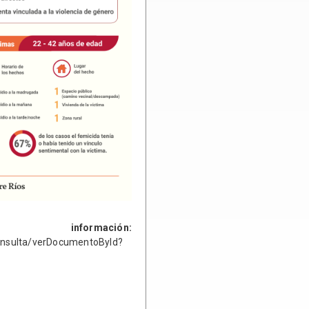
ción:
Consulta/verDocumentoById?