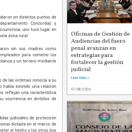
dieron en distintos puntos de
 (departamento Concordia) y
ocurrencia, uno tuvo lugar en
Oficinas de Gestión de
 una zona rural.
Audiencias del fuero
penal avanzan en
edaron sin sus madres como
estrategias para
 empleados para cometer los
fortalecer la gestión
 blanca y un tercero mediante
judicial
Leer más »
o de las víctimas conocía a su
o había existido una relación
07/08/2026
os reflejan una característica
 su ocurrencia en ámbitos de
das judiciales de protección
cional dictada en el marco de
meter el hecho y los otros dos