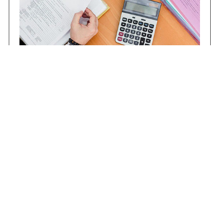
Contrataciones
Compras STJ
Firma Digital
Gestiones Internas
Institucional
Funcional