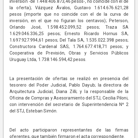
inversión -de 1.448.406.873,46 pesos-, no coincide con el de
la oferta); Vázquez Ávalos, Gustavo 1.614.676.621,28
pesos (importe que no coincide con el de la curva de
inversión, en el que no figuran los centavos); Peterson,
Orlando José, 1.598.452.099,52 pesos; Traza SA
1.629.046.336,25 pesos; Ernesto Ricardo Hornus SA,
1.697.927.994,61 pesos; Del Tala SA, 1.535.022.398 pesos;
Constructora Cardenal SAS, 1.764.677.418,71 pesos; y
Cooperativa de Previsión, Obras y Servicios Públicos
Uruguay Ltda, 1.738.146.594,42 pesos.
La presentación de ofertas se realizó en presencia del
tesorero del Poder Judicial, Pablo Dayub; la directora de
Arquitectura Judicial, Diana Zilli; y la responsable de la
Oficina de Compras y Asesoramiento del STJ, Cecilia Piloni,
con intervención del secretario de Superintendencia Nº 2
del STJ, Esteban Simón.
Del acto participaron representantes de las firmas
oferentes, que también firmaron el acta correspondiente.