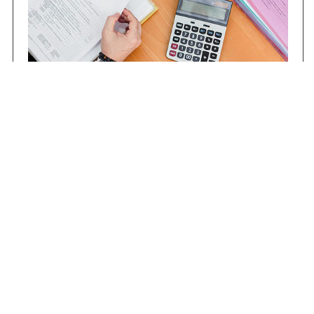
Contrataciones
Compras STJ
Firma Digital
Gestiones Internas
Institucional
Funcional