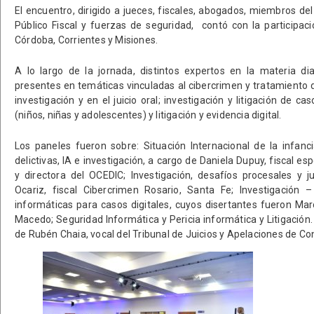
El encuentro, dirigido a jueces, fiscales, abogados, miembros del 
Público Fiscal y fuerzas de seguridad, contó con la participac
Córdoba, Corrientes y Misiones.
A lo largo de la jornada, distintos expertos en la materia di
presentes en temáticas vinculadas al cibercrimen y tratamiento d
investigación y en el juicio oral; investigación y litigación de c
(niños, niñas y adolescentes) y litigación y evidencia digital.
Los paneles fueron sobre: Situación Internacional de la infanc
delictivas, IA e investigación, a cargo de Daniela Dupuy, fiscal 
y directora del OCEDIC; Investigación, desafíos procesales y j
Ocariz, fiscal Cibercrimen Rosario, Santa Fe; Investigación 
informáticas para casos digitales, cuyos disertantes fueron Ma
Macedo; Seguridad Informática y Pericia informática y Litigación. I
de Rubén Chaia, vocal del Tribunal de Juicios y Apelaciones de Co