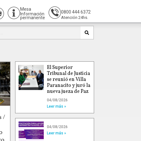
Mesa
0800 444 6372
Información
permanente
Atención 24hs.
El Superior
Tribunal de Justicia
se reunió en Villa
Paranacito y juró la
nueva jueza de Paz
04/08/2026
Leer más »
 /
04/08/2026
o
Leer más »
go