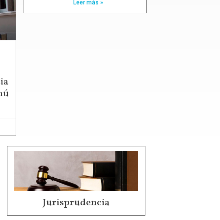
Leer más »
ia
hú
Jurisprudencia