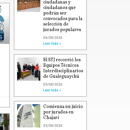
ciudadanas y
ciudadanos que
podrán ser
convocados para la
selección de
jurados populares
04/08/2026
Leer más »
El STJ recorrió los
Equipos Técnicos
Interdisciplinarios
de Gualeguaychú
03/08/2026
Leer más »
Comienza un juicio
por jurados en
Chajarí
03/08/2026