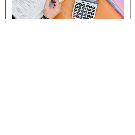
Contrataciones
Compras STJ
Firma Digital
Gestiones Internas
Institucional
Funcional
Jurisdiccional