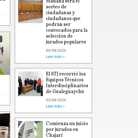
Mañana será el
sorteo de
ciudadanas y
ciudadanos que
podrán ser
convocados para la
selección de
jurados populares
04/08/2026
Leer más »
El STJ recorrió los
Equipos Técnicos
Interdisciplinarios
de Gualeguaychú
03/08/2026
Leer más »
Comienza un juicio
por jurados en
Chajarí