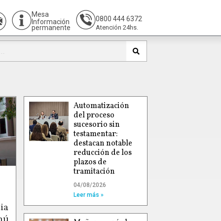
Mesa
0800 444 6372
Información
permanente
Atención 24hs.
Automatización
del proceso
sucesorio sin
testamentar:
destacan notable
reducción de los
plazos de
tramitación
04/08/2026
Leer más »
ia
hú