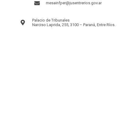
mesainfper@jusentrerios.gov.ar
Palacio de Tribunales
Narciso Laprida, 255, 3100 – Paraná, Entre Ríos.