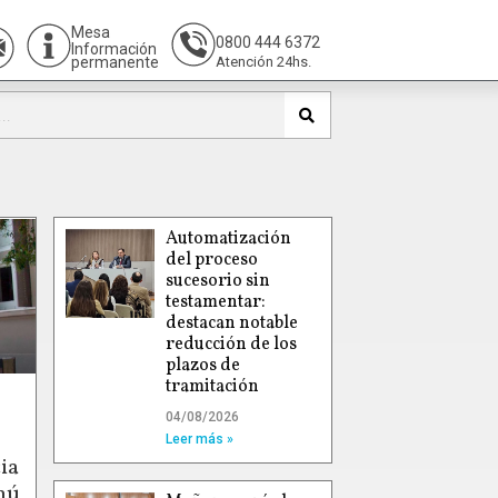
Mesa
0800 444 6372
Información
permanente
Atención 24hs.
Automatización
del proceso
sucesorio sin
testamentar:
destacan notable
reducción de los
plazos de
tramitación
04/08/2026
Leer más »
ia
hú