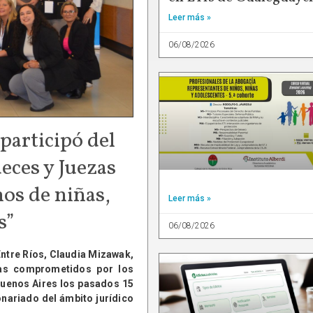
Leer más »
06/08/2026
 participó del
eces y Juezas
os de niñas,
Leer más »
s”
06/08/2026
 Entre Ríos, Claudia Mizawak,
zas comprometidos por los
Buenos Aires los pasados 15
onariado del ámbito jurídico