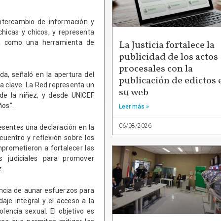
ntercambio de información y
chicas y chicos, y representa
La Justicia fortalece la
ia como una herramienta de
publicidad de los actos
procesales con la
a, señaló en la apertura del
publicación de edictos 
a clave. La Red representa un
su web
de la niñez, y desde UNICEF
ños”.
Leer más »
06/08/2026
resentes una declaración en la
uentro y reflexión sobre los
mprometieron a fortalecer las
 judiciales para promover
.
tancia de aunar esfuerzos para
aje integral y el acceso a la
olencia sexual. El objetivo es