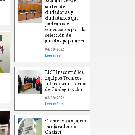
Mañana será el
sorteo de
ciudadanas y
ciudadanos que
podrán ser
convocados para la
selección de
jurados populares
04/08/2026
Leer más »
El STJ recorrió los
Equipos Técnicos
Interdisciplinarios
de Gualeguaychú
03/08/2026
Leer más »
Comienza un juicio
por jurados en
Chajarí