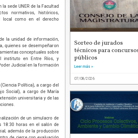
n la sede UNER de la Facultad
os normativos, históricos,
vel local como en el derecho
 de la unidad de información,
Sorteo de jurados
za, quienes se desempeñaron
técnicos para concurso
ramientas conceptuales sobre
públicos
l instituto en Entre Ríos, y
 Poder Judicial en la formación
Leer más »
07/08/2026
Ciencia Política), a cargo del
jo Social), a cargo de María
extensión universitaria y de las
uciones.
ealización de un simulacro de
as 18:30 horas en el salón de
cial; además de la producción
tro de cierre con evaluación