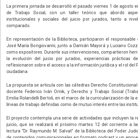
La primera jornada se desarrolló el pasado viernes 1 de agosto e
de Trabajo Social, con un taller teórico que abordó aspect
institucionales y sociales del juicio por jurados, tanto a ni
comparado.
En representación de la Biblioteca, participaron el responsable
José María Bongiovanni; junto a Damián Mayorá y Luciano Coz
como expositores. Durante sus intervenciones, compartieron her
la evolución del juicio por jurados, experiencias prácticas de
reflexionaron sobre el acceso a la información jurídica y el rol del
ciudadana.
La propuesta se articula con las cátedras Derecho Constitucional (
docente Federico Iván Ornik, y Derecho y Trabajo Social (Traba
Emilia Rolandelli Bertoli, en el marco de la curricularización de la 
líneas de trabajo definidas como de mutuo interés entre las instit
El proyecto contempla una serie de actividades que incluyen la r
juicio, que se realizará el próximo martes 12 del corriente a l
lectura “Dr. Raymundo M. Salvat” de la Biblioteca del Poder Judi
de contenidos comunicacionales en formato podcast y un encuen