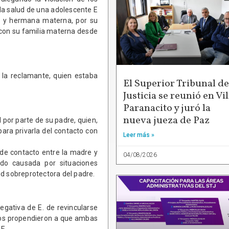
a la salud de una adolescente E
o y hermana materna, por su
 con su familia materna desde
 la reclamante, quien estaba
El Superior Tribunal de
Justicia se reunió en Vil
Paranacito y juró la
nueva jueza de Paz
 por parte de su padre, quien,
 para privarla del contacto con
Leer más »
o de contacto entre la madre y
04/08/2026
sido causada por situaciones
ud sobreprotectora del padre.
egativa de E. de revincularse
rios propendieron a que ambas