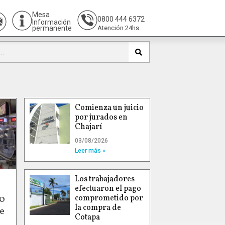
Mesa
0800 444 6372
Información
permanente
Atención 24hs.
Comienza un juicio
por jurados en
Chajarí
03/08/2026
Leer más »
Los trabajadores
efectuaron el pago
00
comprometido por
la compra de
e
Cotapa