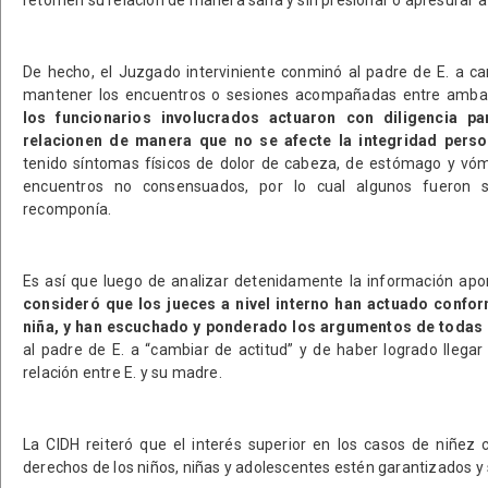
retomen su relación de manera sana y sin presionar o apresurar a
De hecho, el Juzgado interviniente conminó al padre de E. a ca
mantener los encuentros o sesiones acompañadas entre ambas
los funcionarios involucrados actuaron con diligencia p
relacionen de manera que no se afecte la integridad perso
tenido síntomas físicos de dolor de cabeza, de estómago y vóm
encuentros no consensuados, por lo cual algunos fueron 
recomponía.
Es así que luego de analizar detenidamente la información apor
consideró que los jueces a nivel interno han actuado conform
niña, y han escuchado y ponderado los argumentos de todas 
al padre de E. a “cambiar de actitud” y de haber logrado llegar
relación entre E. y su madre.
La CIDH reiteró que el interés superior en los casos de niñez 
derechos de los niños, niñas y adolescentes estén garantizados y 