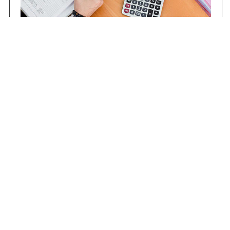
Contrataciones
Compras STJ
Firma Digital
Gestiones Internas
Institucional
Funcional
Jurisdiccional