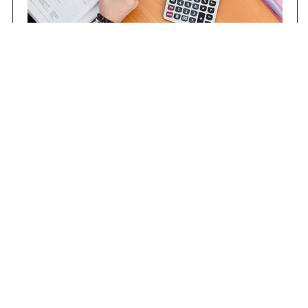
Contrataciones
Compras STJ
Firma Digital
Gestiones Internas
Institucional
Funcional
Jurisdiccional